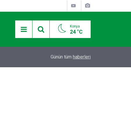
Konya
24 °C
I
BAŞKAN ALTAY: “GENÇ KOMEK VE BİLGEHANE
20:09
Günün tüm
haberleri
YAZ AYLARINI BİZİMLE BİRLİKTE GEÇİRİYOR”