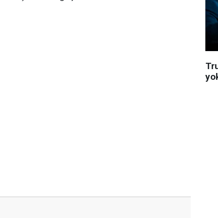
Tru
yo