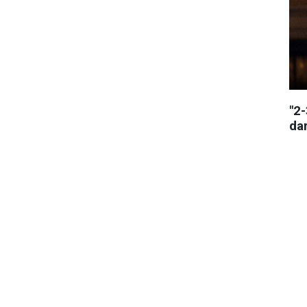
"2
da