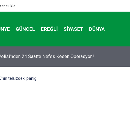
itene Ekle
ÜNYE
GÜNCEL
EREĞLI
SIYASET
DÜNYA
 BİSİKLET BAŞKENTİ KONYA'DA BİSİKLET FESTİVALİ HEYECAN
DI
nın telsizdeki paniği