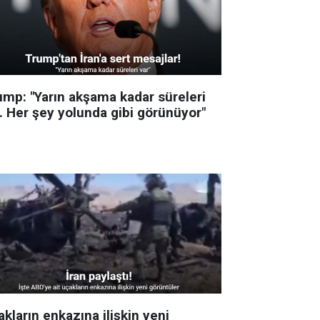
ump: "Yarın akşama kadar süreleri
r. Her şey yolunda gibi görünüyor"
kların enkazına ilişkin yeni