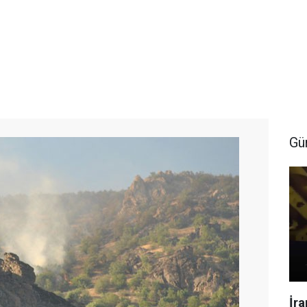
Gü
İr