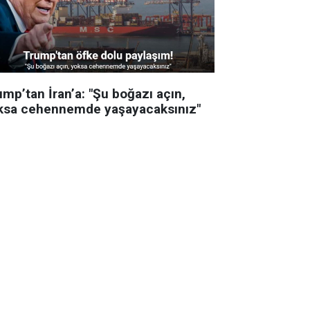
mp’tan İran’a: "Şu boğazı açın,
ksa cehennemde yaşayacaksınız"