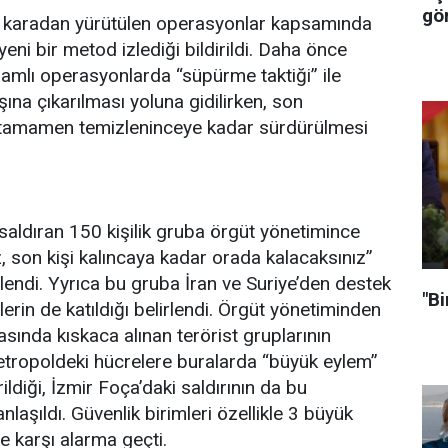
gör
 karadan yürütülen operasyonlar kapsamında
yeni bir metod izlediği bildirildi. Daha önce
samlı operasyonlarda “süpürme taktiği” ile
ışına çıkarılması yoluna gidilirken, son
tamamen temizleninceye kadar sürdürülmesi
saldıran 150 kişilik gruba örgüt yönetimince
 son kişi kalıncaya kadar orada kalacaksınız”
lirlendi. Yyrıca bu gruba İran ve Suriye’den destek
"Bi
lerin de katıldığı belirlendi. Örgüt yönetiminden
sında kıskaca alınan terörist gruplarının
etropoldeki hücrelere buralarda “büyük eylem”
ildiği, İzmir Foça’daki saldırının da bu
laşıldı. Güvenlik birimleri özellikle 3 büyük
e karşı alarma geçti.