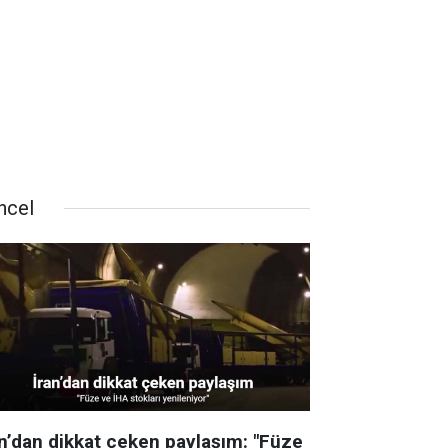
ncel
an’dan dikkat çeken paylaşım: "Füze