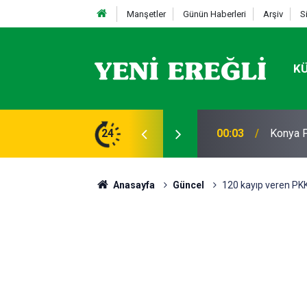
Manşetler
Günün Haberleri
Arşiv
S
K
AVRUPA
efes Kesen Operasyon!
24
20:13
BAŞLA
Anasayfa
Güncel
120 kayıp veren PKK'