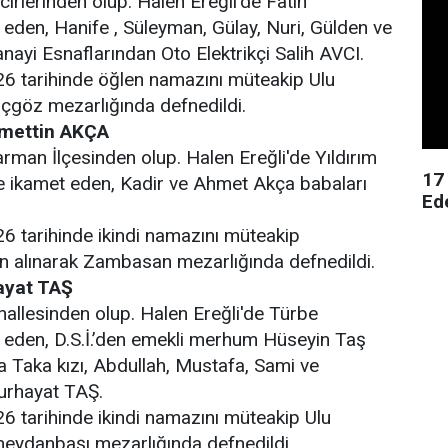
irlerinden olup. Halen Ereğli'de Fatih
eden, Hanife , Süleyman, Gülay, Nuri, Gülden ve
nayi Esnaflarından Oto Elektrikçi Salih AVCI.
26 tarihinde öğlen namazını müteakip Ulu
çgöz mezarlığında defnedildi.
mettin AKÇA
rman İlçesinden olup. Halen Ereğli'de Yıldırım
17
e ikamet eden, Kadir ve Ahmet Akça babaları
Ed
6 tarihinde ikindi namazını müteakip
alınarak Zambasan mezarlığında defnedildi.
ayat TAŞ
hallesinden olup. Halen Ereğli'de Türbe
 eden, D.S.İ.’den emekli merhum Hüseyin Taş
 Taka kızı, Abdullah, Mustafa, Sami ve
urhayat TAŞ.
6 tarihinde ikindi namazını müteakip Ulu
meydanbaşı mezarlığında defnedildi.