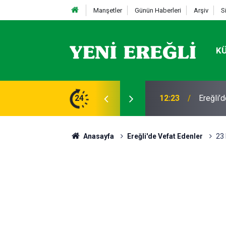
Manşetler
Günün Haberleri
Arşiv
S
K
nu: 6 Mağdur Kurtarıldı, 3 Şüpheli Gözaltında
24
11:26
05 AĞUS
Anasayfa
Ereğli'de Vefat Edenler
23 