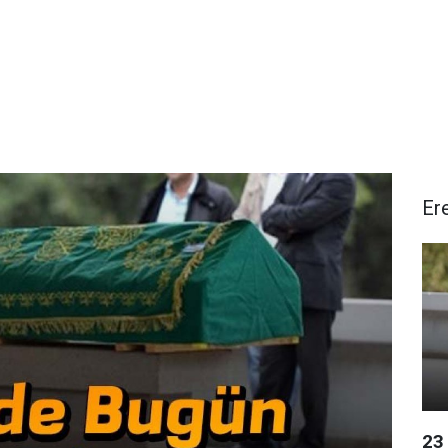
Er
23