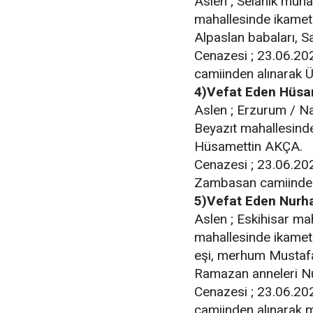
Aslen ; Selanik muhac
mahallesinde ikamet 
Alpaslan babaları, Sa
Cenazesi ; 23.06.20
camiinden alınarak Ü
4)Vefat Eden Hüsa
Aslen ; Erzurum / Na
Beyazıt mahallesind
Hüsamettin AKÇA.
Cenazesi ; 23.06.202
Zambasan camiinden 
5)Vefat Eden Nurh
Aslen ; Eskihisar ma
mahallesinde ikamet
eşi, merhum Mustafa
Ramazan anneleri N
Cenazesi ; 23.06.202
camiinden alınarak 