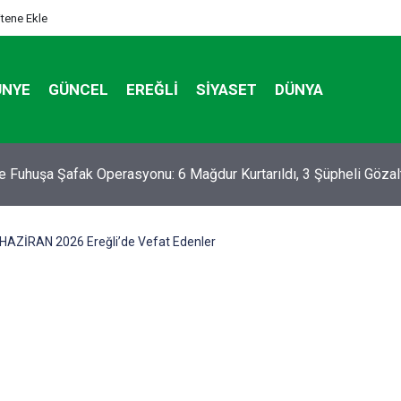
itene Ekle
ÜNYE
GÜNCEL
EREĞLI
SIYASET
DÜNYA
TOS 2026 Tarihinde Ereğli’de Vefat Edenler
HAZİRAN 2026 Ereğli’de Vefat Edenler