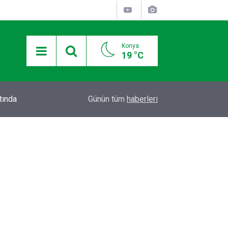
Konya
19 °C
11:11
ŞAHESTE HOTAMIŞ VEFAT ETTİ
Günün tüm
haberleri