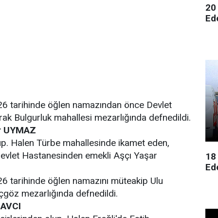
20
Ed
26 tarihinde öğlen namazından önce Devlet
ak Bulgurluk mahallesi mezarlığında defnedildi.
ar UYMAZ
lup. Halen Türbe mahallesinde ikamet eden,
Devlet Hastanesinden emekli Aşçı Yaşar
18
Ed
26 tarihinde öğlen namazını müteakip Ulu
çgöz mezarlığında defnedildi.
 AVCI