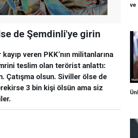
ve 
ölse de Şemdinli'ye girin
r kayıp veren PKK’nın militanlarına
rini teslim olan terörist anlattı:
in. Çatışma olsun. Siviller ölse de
rekirse 3 bin kişi ölsün ama siz
Ün
ler.