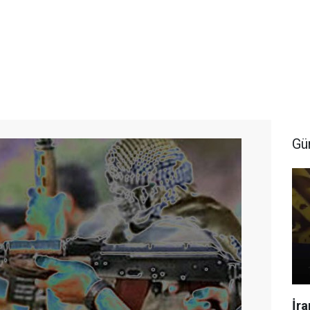
Gü
İr