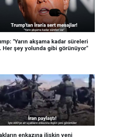
ump: "Yarın akşama kadar süreleri
r. Her şey yolunda gibi görünüyor"
kların enkazına ilişkin yeni