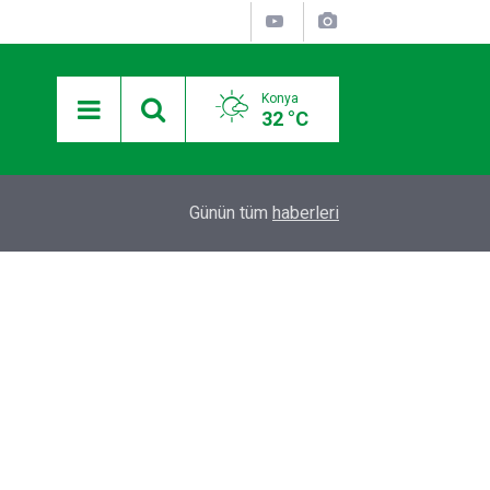
Konya
32 °C
12:36
Otomobilde silahla başlarından vurulan 2 kişiden
Günün tüm
haberleri