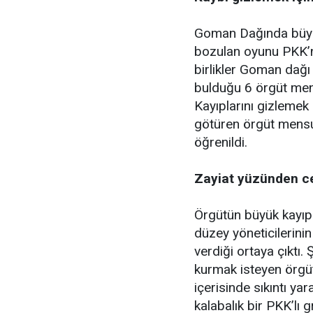
Goman Dağında büyük
bozulan oyunu PKK’nı
birlikler Goman dağı
bulduğu 6 örgüt men
Kayıplarını gizlemek i
götüren örgüt mensu
öğrenildi.
Zayiat yüzünden c
Örgütün büyük kayıp
düzey yöneticilerinin
verdiği ortaya çıktı.
kurmak isteyen örgü
içerisinde sıkıntı yar
kalabalık bir PKK’lı