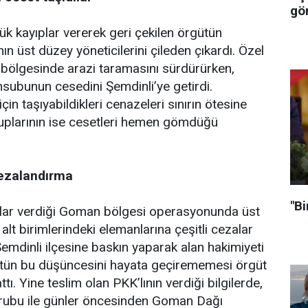
gör
 kayıplar vererek geri çekilen örgütün
n üst düzey yöneticilerini çileden çıkardı. Özel
 bölgesinde arazi taramasını sürdürürken,
subunun cesedini Şemdinli’ye getirdi.
çin taşıyabildikleri cenazeleri sınırın ötesine
plarının ise cesetleri hemen gömdüğü
ezalandırma
"Bi
lar verdiği Goman bölgesi operasyonunda üst
 alt birimlerindeki elemanlarına çeşitli cezalar
 Şemdinli ilçesine baskın yaparak alan hakimiyeti
tün bu düşüncesini hayata geçirememesi örgüt
attı. Yine teslim olan PKK’lının verdiği bilgilerde,
 grubu ile günler öncesinden Goman Dağı