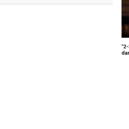
"2
da