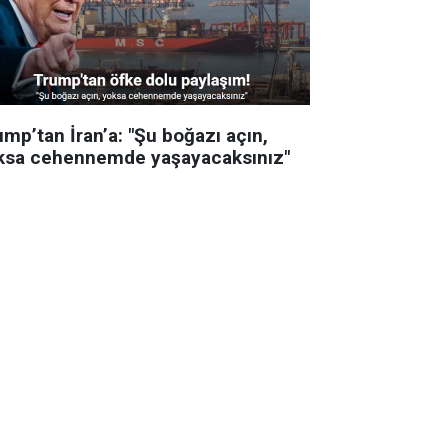
mp’tan İran’a: "Şu boğazı açın,
ksa cehennemde yaşayacaksınız"