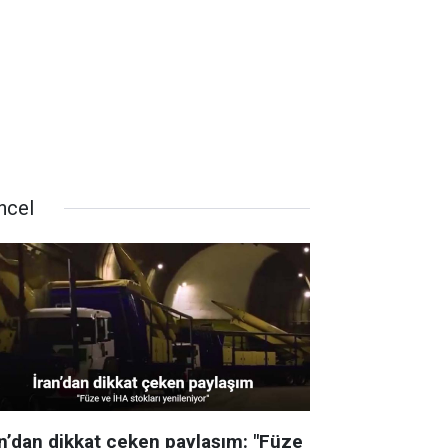
ncel
an’dan dikkat çeken paylaşım: "Füze