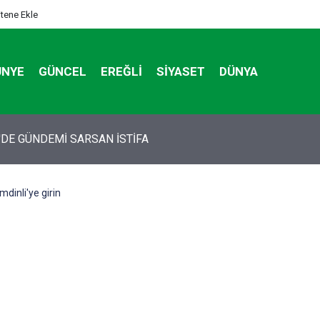
itene Ekle
ÜNYE
GÜNCEL
EREĞLI
SIYASET
DÜNYA
tan otomobildeki Bedirhan öldü, 3 kişi yaralandı
mdinli'ye girin