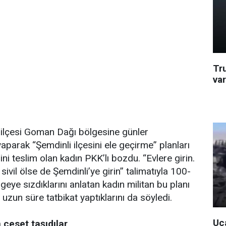
Tr
va
 ilçesi Goman Dağı bölgesine günler
aparak “Şemdinli ilçesini ele geçirme” planları
ni teslim olan kadın PKK’lı bozdu. “Evlere girin.
sivil ölse de Şemdinli’ye girin” talimatıyla 100-
lgeye sızdıklarını anlatan kadın militan bu planı
uzun süre tatbikat yaptıklarını da söyledi.
Uça
 ceset taşıdılar