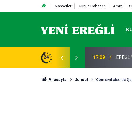
Manşetler
Günün Haberleri
Arşiv
S
K
STİFA
24
13:19
Takla a
Anasayfa
Güncel
3 bin sivil ölse de Şe