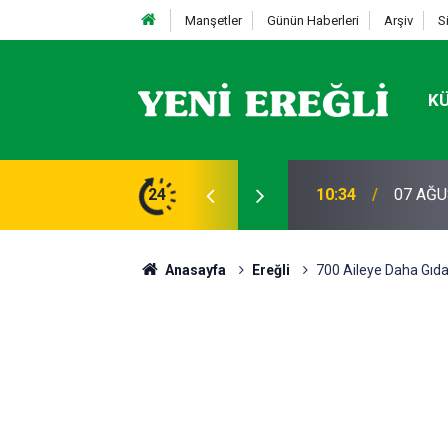
Manşetler
Günün Haberleri
Arşiv
S
K
li’de Vefat Edenler
24
17:09
EREĞLİ
Anasayfa
Ereğli
700 Aileye Daha Gıda