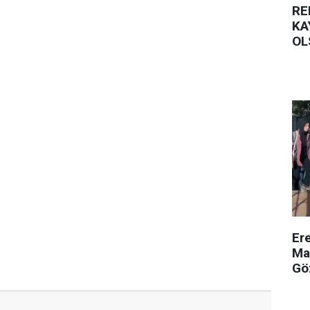
RE
KA
OL
Er
Ma
Gö