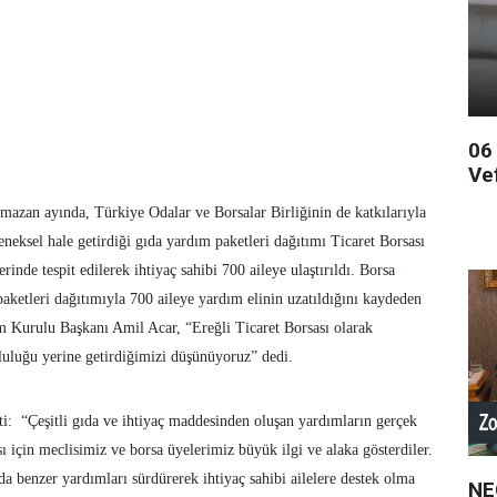
06
Ve
mazan ayında, Türkiye Odalar ve Borsalar Birliğinin de katkılarıyla
eneksel hale getirdiği gıda yardım paketleri dağıtımı Ticaret Borsası
lerinde tespit edilerek ihtiyaç sahibi 700 aileye ulaştırıldı. Borsa
paketleri dağıtımıyla 700 aileye yardım elinin uzatıldığını kaydeden
m Kurulu Başkanı Amil Acar, “Ereğli Ticaret Borsası olarak
luluğu yerine getirdiğimizi düşünüyoruz” dedi.
ti: “Çeşitli gıda ve ihtiyaç maddesinden oluşan yardımların gerçek
ası için meclisimiz ve borsa üyelerimiz büyük ilgi ve alaka gösterdiler.
 benzer yardımları sürdürerek ihtiyaç sahibi ailelere destek olma
NE