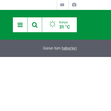
Konya
31 °C
13:19
Takla atan otomobildeki Bedirhan öldü, 3 kişi ya
Günün tüm
haberleri