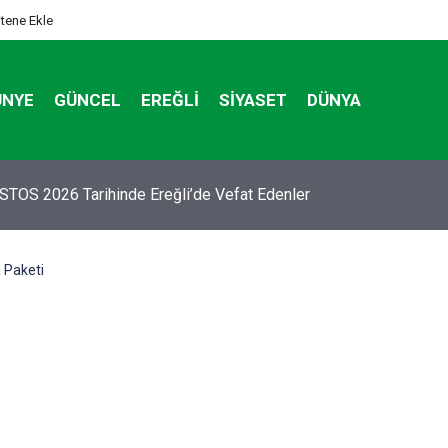
itene Ekle
ÜNYE
GÜNCEL
EREĞLI
SIYASET
DÜNYA
'DE GÜNDEMİ SARSAN İSTİFA
 Paketi