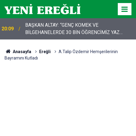
BAŞKAN ALTAY: “GENÇ KOMEK VE
20:09
BİLGEHANELERDE 30 BİN ÖĞRENCİMİZ YAZ
AYLARINI BİZİMLE BİRLİKTE GEÇİRİYOR”
Anasayfa
Ereğli
A.Talip Özdemir Hemşerilerinin
Bayramını Kutladı