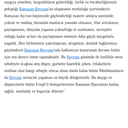
saygıya yönelten, kırgınlıkların giderildiği, birlik ve beraberliğimizin
pekiştiği
Ramazan Bayramı
'na ulaşmanın mutluluğu içerisindeyiz.
Ramazan Ayı'nın hepimizde güçlendirdiği manevi anlayış sayesinde,
yoksul ve muhtaç durumda olanların yanında olmanın, iftar sofralarını
paylaşmanın, dünyada yaşanan yoksulluğa el uzatmanın, sevinçleri
olduğu kadar acıları da paylaşmanın önemini daha güçlü duygularla
yaşadık. Bizi birbirimize yakınlaştıran, sevgimizi, dostluk bağlarımızı
güçlendiren
Ramazan Bayramı
'nda halkımızın huzurunun devamı bizler
için son derece önem taşımaktadır. Bu
Bayram
gününde de özellikle terör
sebebiyle ocağına ateş düşen, gurbette hasretlik çeken, felaketlerle
imtihan olan hangi sebeple olursa olsun darda kalan bütün Müslümanların
da
Bayram
sevincini yaşaması en büyük dileğimizdir. Bu duygu ve
düşüncelerle bütün Eregli'li hemşerilerimin Ramazan Bayramını kutlar,
sağlık, mutluluk ve başarılar dilerim"