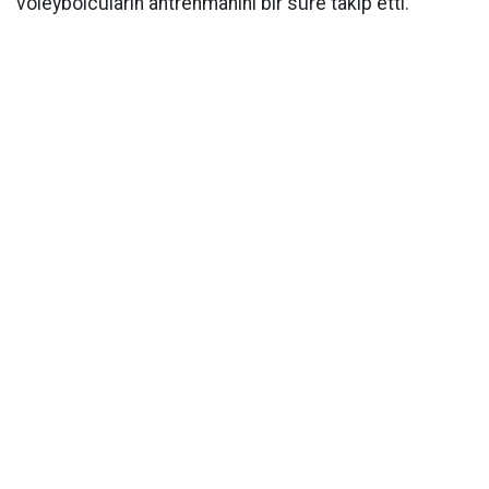
voleybolcuların antrenmanını bir süre takip etti.