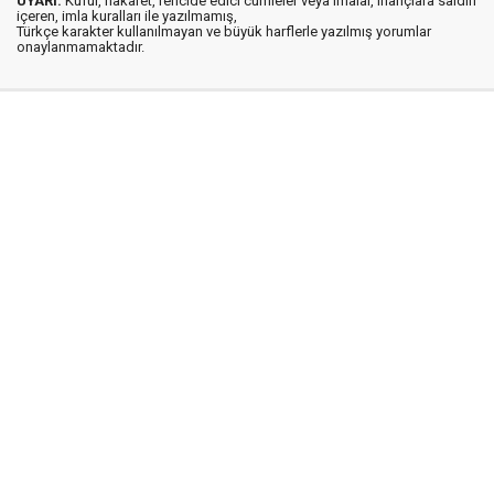
UYARI:
Küfür, hakaret, rencide edici cümleler veya imalar, inançlara saldırı
içeren, imla kuralları ile yazılmamış,
Türkçe karakter kullanılmayan ve büyük harflerle yazılmış yorumlar
onaylanmamaktadır.