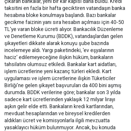
çıkaran bankalar, yeni bir kâr kapısı daha buldu. Kredi
taksitini en fazla bir hafta geciktiren vatandaşın banka
hesabına bloke konulmaya başlandı. Bazı bankalar
gecikme faizinin yanı sıra hesabın açılması için 40-50
TL'ye varan bloke ücreti alıyor. Bankacılık Düzenleme
ve Denetleme Kurumu (BDDK), vatandaşlardan gelen
şikayetleri dikkate alarak konuyu şube bazında
incelemeye aldı. Yargı paketindeki, 'ev eşyalarının
haciz' edilemeyeceğine ilişkin hüküm, bankaların
tahsilatını olumsuz etkiledi. Bankalar kart aidatları,
işlem ücretlerine yeni kazanç türleri ekledi. Kart
uygulaması ve işlem ücretlerine ilişkin Tüketiciler
Birliği'ne gelen şikayet başvuruları da 400 bini aşmış
durumda. BDDK verilerine göre; bankalar son 3 yılda
sadece kart ücretlerinden yaklaşık 12 milyar lirayı
aşkın gelir elde etti. Bankaların kredi kartlarından,
mevduat hesaplarından ve bireysel kredilerden
aldıkları ücret ve komisyonlarla ilgili mevzuatta
yasaklayıcı hüküm bulunmuyor. Ancak, bu konuda