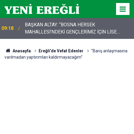
BAŞKAN ALTAY: “BOSNA HERSEK
09:18
MAHALLESİ’NDEKİ GENÇLERİMİZ İÇİN LİSE
MEDENİYET AKADEMİSİ İNŞA EDİYORUZ”
Anasayfa
Ereğli'de Vefat Edenler
''Barış anlaşmasına
varılmadan yaptırımları kaldırmayacağım''