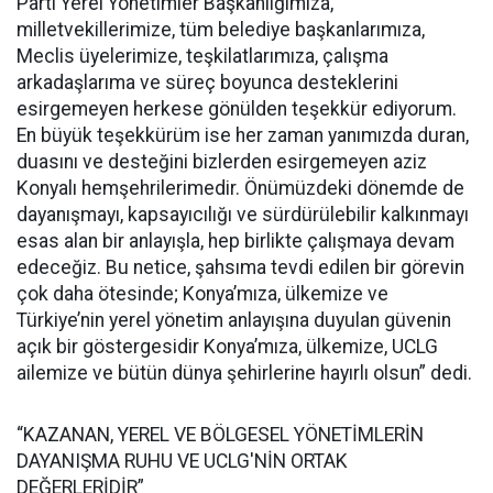
Parti Yerel Yönetimler Başkanlığımıza,
milletvekillerimize, tüm belediye başkanlarımıza,
Meclis üyelerimize, teşkilatlarımıza, çalışma
arkadaşlarıma ve süreç boyunca desteklerini
esirgemeyen herkese gönülden teşekkür ediyorum.
En büyük teşekkürüm ise her zaman yanımızda duran,
duasını ve desteğini bizlerden esirgemeyen aziz
Konyalı hemşehrilerimedir. Önümüzdeki dönemde de
dayanışmayı, kapsayıcılığı ve sürdürülebilir kalkınmayı
esas alan bir anlayışla, hep birlikte çalışmaya devam
edeceğiz. Bu netice, şahsıma tevdi edilen bir görevin
çok daha ötesinde; Konya’mıza, ülkemize ve
Türkiye’nin yerel yönetim anlayışına duyulan güvenin
açık bir göstergesidir Konya’mıza, ülkemize, UCLG
ailemize ve bütün dünya şehirlerine hayırlı olsun” dedi.
“KAZANAN, YEREL VE BÖLGESEL YÖNETİMLERİN
DAYANIŞMA RUHU VE UCLG'NİN ORTAK
DEĞERLERİDİR”