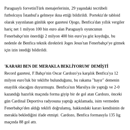
Paraguaylı forvetinTürk menajerlerinin
,
29 yaşındaki tecrübeli
futbolcuyu İstanbul'a gelmeye ikna ettiği bildirildi. Portekiz'de tabloid
olarak yayınlanan günlük spor gazetesi Ojogo, Benfica'dan yıllık vergiler
hariç net 1 milyon 100 bin euro alan Paraguaylı oyuncunun
Fenerbahçe'nin önerdiği 2 milyon 400 bin euro'ya göz koyduğu, bu
nedenle de Benfica teknik direktörü Joges Jesus'tan Fenerbahçe'ye gitmek
için izin istediği bildirildi.
'KARARI BEN DE MERAKLA BEKLİYORUM' DEMİŞTİ
Record gazetesi, F.Bahçe'nin Oscar Cardozo'ya karşılık Benfica'ya 12
milyon euro'luk bir teklifte bulunduğunu, bu rakama "hayır" demenin
enayilik olacağını duyurmuştu. Benfica'nın Marsilya ile yaptığı ve 2-0
kazandığı hazırlık maçında forma giyip bir de gol atan Cardozo, önceki
gün Cardinal Deportiva radyosuna yaptığı açıklamada, isim vermeden
Fenerbahçe'den aldığı teklifi doğrulamış, hakkındaki kararı kendisinin de
merakla beklediğini ifade etmişti. Cardozo, Benfica formasıyla 135 lig
maçında 88 gol attı.