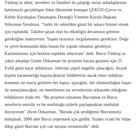
Türktaş’ın ailesi, sevenleri ve İstanbul’da çalıştığı mesai arkadaşlarının
katılımıyla gerçekleşen fidan dikiminde konuşan ÇEKÜD (Çevre ve
Kültür Kuruluşları Dayanışma Derneği) Yönetim Kurulu Başkanı
Süleyman Yorulmaz, “farklı bir etkinlikte güzel bir amaca hizmet etmek
için toplandık. Takdire şayan olan bu etkinliğin devamının gelmesi
gerektiğine inanıyorum. Yaşam tarzımızı sorgulamamız gerekiyor. Doğa
ve çevre konusunda daha hassas bir yapıda olmamız gerekiyor.
Katılımlarınız için herkese teşekkür ediyorum” dedi. Burcu Türktaş’ın
yakın arkadaşı Gizem Özkazman ise projenin hayata geçmesi için 25
Eylül günü karar aldıklarını, önlerine çeşitli engeller çıkacağını, birçok
kişinin karamsarlığa kapılacaklarını bildiklerini ancak emin oldukları
konunun ise maviş gözlerin her kapıyı açacağını, her olumsuzluğun başarı
ile sonuçlanacağını, en önemlisinin ise sevenlerinin arkasında olduğunu
bildiklerini ifade etti. “Bu projenin tamamen Burcumun ve Burcu
severlerin eseridir ve bu mutluluğu sizlerle paylaşmaktan mutluluk
duyuyorum” diyen Özkazman, “Burada çok sevdiğimiz Burcumuzla
buluşmak, 2000 adet Burcu yeşertmek için geldik. Sizden ricam bir fidan
dikip güzel Burcum için can suyunu vermenizdir” dedi.