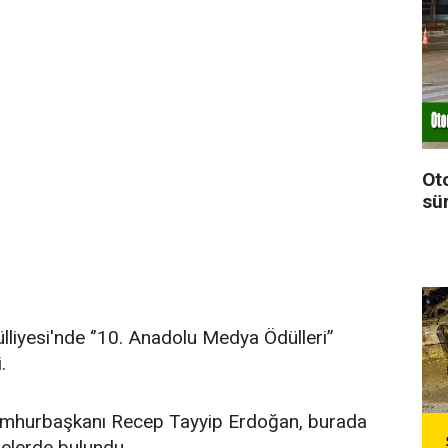
Ot
sü
liyesi'nde ‘’10. Anadolu Medya Ödülleri’’
.
umhurbaşkanı Recep Tayyip Erdoğan, burada
elerde bulundu.