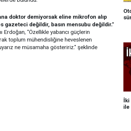
Oto
ana doktor demiyorsak eline mikrofon alıp
sü
 gazeteci değildir, basın mensubu değildir."
 Erdoğan, "Özellikle yabancı güçlerin
arak toplum mühendisliğine heveslenen
yarız ne müsamaha gösteririz." şeklinde
İki
ile