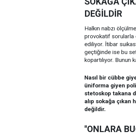
SOKAĞA ÇIK
DEĞİLDİR
Halkın nabzı ölçülme
provokatif sorularla 
ediliyor. İtibar suika
geçtiğinde ise bu se
kopartılıyor. Bunun ka
Nasıl bir cübbe giy
üniforma giyen poli
stetoskop takana d
alıp sokağa çıkan 
değildir.
"ONLARA B