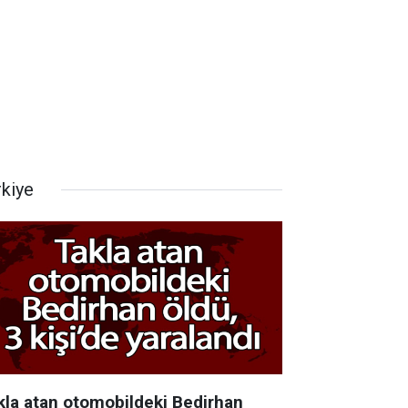
rkiye
kla atan otomobildeki Bedirhan