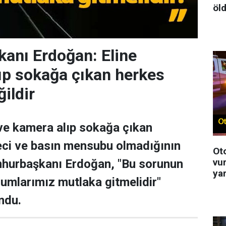
öld
anı Erdoğan: Eline
ıp sokağa çıkan herkes
ildir
ve kamera alıp sokağa çıkan
eci ve basın mensubu olmadığının
Ot
vur
umhurbaşkanı Erdoğan, "Bu sorunun
ya
urumlarımız mutlaka gitmelidir"
ndu.