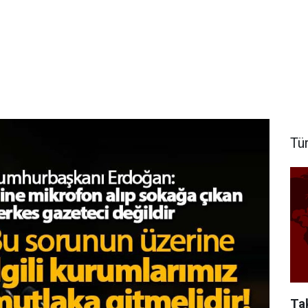
Tü
Ta