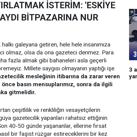
IRLATMAK İSTERİM: 'ESKİYE
AYDI BİTPAZARINA NUR
 halkı galeyana getiren, hele hele insanımıza
ci olmaz, olsa da ona gazeteci denmez. Para
ha fazla almak gibi bahaneleri asla geçerli
remeyiz. Millete saygısı olmayanın yaptığı işe
3 a
ya
zetecilik mesleğinin itibarına da zarar veren
 önce basın mensuplarımız, sonra da ilgili
ka gitmelidir.
an çeşitlilik ve renkliliğin vesayetçilerin
üya gazetecilik yapanları rahatsız ettiğinin
Son 40-50 günde yaşananlar, ellerine fırsat
asıl bir faşist rüzgar estireceklerini bir kez