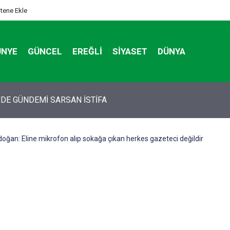
itene Ekle
ÜNYE
GÜNCEL
EREĞLI
SIYASET
DÜNYA
tan otomobildeki Bedirhan öldü, 3 kişi yaralandı
ğan: Eline mikrofon alıp sokağa çıkan herkes gazeteci değildir