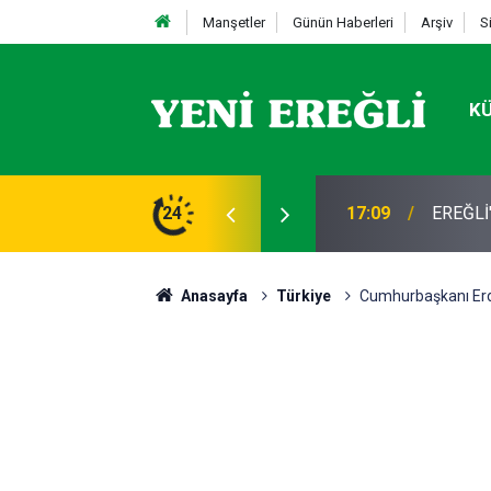
Manşetler
Günün Haberleri
Arşiv
S
K
STİFA
24
13:19
Takla a
Anasayfa
Türkiye
Cumhurbaşkanı Erdo