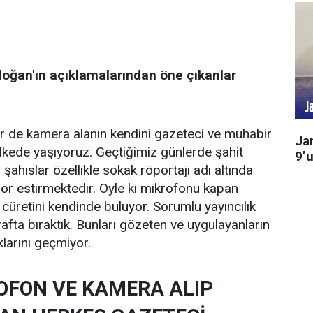
ğan'ın açıklamalarından öne çıkanlar
bir de kamera alanın kendini gazeteci ve muhabir
Ja
lkede yaşıyoruz. Geçtiğimiz günlerde şahit
9’u
ahıslar özellikle sokak röportajı adı altında
ör estirmektedir. Öyle ki mikrofonu kapan
 cüretini kendinde buluyor. Sorumlu yayıncılık
arafta bıraktık. Bunları gözeten ve uygulayanların
klarını geçmiyor.
ROFON VE KAMERA ALIP