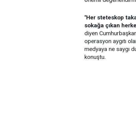
"Her steteskop tak
sokağa çıkan herkes
diyen Cumhurbaşkanı
operasyon aygıtı ol
medyaya ne saygı du
konuştu.