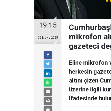
19:15
Cumhurbaşk
mikrofon al
06 Mayıs 2025
gazeteci değ
Eline mikrofon 
herkesin gazet
altını çizen C
üzerine ilgili k
ifadesinde bulu