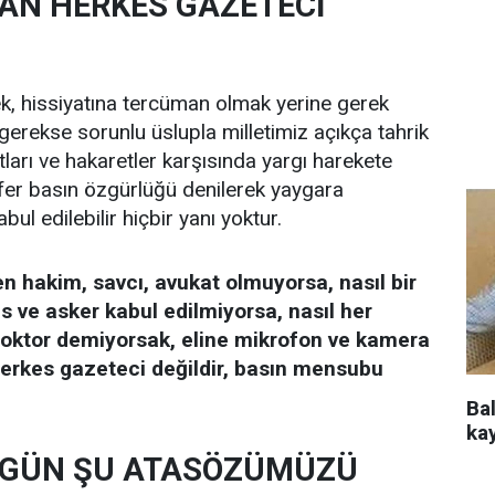
AN HERKES GAZETECİ
k, hissiyatına tercüman olmak yerine gerek
gerekse sorunlu üslupla milletimiz açıkça tahrik
stları ve hakaretler karşısında yargı harekete
fer basın özgürlüğü denilerek yaygara
bul edilebilir hiçbir yanı yoktur.
en hakim, savcı, avukat olmuyorsa, nasıl bir
s ve asker kabul edilmiyorsa, nasıl her
oktor demiyorsak, eline mikrofon ve kamera
herkes gazeteci değildir, basın mensubu
Ba
ka
UGÜN ŞU ATASÖZÜMÜZÜ