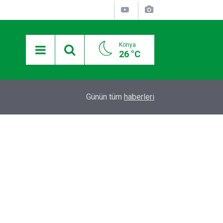
Konya
26 °C
12:36
Otomobilde silahla başlarından vurulan 2 kişiden
Günün tüm
haberleri