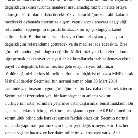
değişikliğin ikinci turunda maalesef arzulamadığımız bir netice ortaya
çıkmıştır. Parti olarak daha önceki söz ve kararlılığımızda sabit kalarak
meclisteki oylamada üzerimize düşeni yaptık ancak anayasa değişikliği
referandum seçeneğinin dışarıda bırakacak bir oy çokluğuyla kabul
edilmemiştir. Bu durum karşısında sayın Cumhurbaşkanı ya anayasa
değişikliğini referanduma götürecek ya da meclise iade edecektir. Bize
göre referandum yolu doğru değildir. Milletimizi yeni bir referandumla
uğraştırmak hakkaniyet ve siyasi ahlak kurallarıyla izah edilemeyecektir.
Şayet bu değişiklik tekrar meclise gelirse aynı siyasi tutumuzu
sürdüreceğimizi herkes bilmelidir. Bunların hiçbirisi olmazsa MHP olarak
Mahalli İdareler Seçimleri’nin normal zaman olan 30 Mart 2014
tarihinde yapılmasını uygun gördüğümüzü bir kez daha belirtmek isterim.
Seçim tarihi üzerinden yeni bir kamplaşmanın anlamı yoktur.
Türkiye’nin artan sorunları yeterince vatandaşlarımızı bunaltmaktadır. Bu
açmazdan çıkmak için gerek Cumhurbaşkanının gerek AKP hükümetinin
sorumluluk bilincinde hareket etmesi faydalı olacaktır. Seçimin normal
zamanda yapılması partimiz için hiçbir şeyi değiştirmeyecektir. Biz her
zaman seçime hazırız ve her daim milletimize koşmaya varız. Asıl