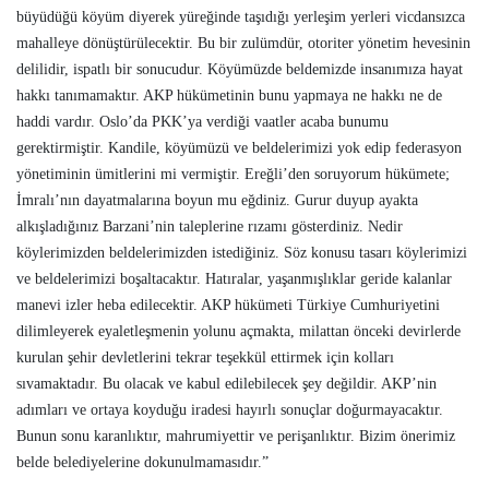
büyüdüğü köyüm diyerek yüreğinde taşıdığı yerleşim yerleri vicdansızca
mahalleye dönüştürülecektir. Bu bir zulümdür, otoriter yönetim hevesinin
delilidir, ispatlı bir sonucudur. Köyümüzde beldemizde insanımıza hayat
hakkı tanımamaktır. AKP hükümetinin bunu yapmaya ne hakkı ne de
haddi vardır. Oslo’da PKK’ya verdiği vaatler acaba bunumu
gerektirmiştir. Kandile, köyümüzü ve beldelerimizi yok edip federasyon
yönetiminin ümitlerini mi vermiştir. Ereğli’den soruyorum hükümete;
İmralı’nın dayatmalarına boyun mu eğdiniz. Gurur duyup ayakta
alkışladığınız Barzani’nin taleplerine rızamı gösterdiniz. Nedir
köylerimizden beldelerimizden istediğiniz. Söz konusu tasarı köylerimizi
ve beldelerimizi boşaltacaktır. Hatıralar, yaşanmışlıklar geride kalanlar
manevi izler heba edilecektir. AKP hükümeti Türkiye Cumhuriyetini
dilimleyerek eyaletleşmenin yolunu açmakta, milattan önceki devirlerde
kurulan şehir devletlerini tekrar teşekkül ettirmek için kolları
sıvamaktadır. Bu olacak ve kabul edilebilecek şey değildir. AKP’nin
adımları ve ortaya koyduğu iradesi hayırlı sonuçlar doğurmayacaktır.
Bunun sonu karanlıktır, mahrumiyettir ve perişanlıktır. Bizim önerimiz
belde belediyelerine dokunulmamasıdır.”