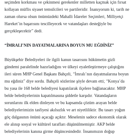
seçimden korkması ve çekinmesi gerekenler milletten kaçmak için fırsat
kollayan müflis siyaset temsilcileri ve partileridir. İnanıyorum ki, tarih ne
zaman olursa olsun önümüzdeki Mahalli İdareler Seçimleri, Milliyetçi
Hareket’in başarısını tescilleyecek ve vatandaşları desteğiyle bu
gerçekleşecektir” dedi.
“İMRALI’NIN DAYATMALARINA BOYUN MU EĞDİNİZ”
Büyükşehir Belediyeleri ile ilgili kanun tasarısını hükümetin gizli
gündemi paralelinde hazırladığını ve ülkeyi eyaletleştirmeye çalıştığını
ileri süren MHP Genel Başkanı Bahçeli, “İmralı’nın dayatmalarına boyun
mu eğdiniz” diye sordu. Bahçeli sözlerine şöyle devam etti; “Konya’da
bu yasa ile 168 belde belediyesi kapatılarak ilçelere bağlanacaktır. MHP
belde belediyelerinin kapatılmasına şiddetle karşıdır. Vatandaşların
sorunlarını ilk elden dinleyen ve bu kapsamda çözüm arayan belde
belediyelerimizin tasfiyesi akılsızlık ve art niyetliliktir. Bu tasarı yoğun
göç dalgasının önünü açacağı açıktır. Meselenin sadece ekonomik olarak
ele alınıp sosyal ve kültürel tarafları düşünülmemiştir. AKP belde
belediyelerinin kanına girme düşüncesindedir. İnsanımızın doğup