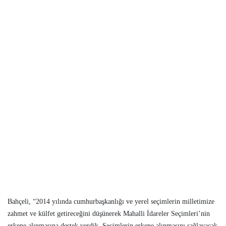
Bahçeli, “2014 yılında cumhurbaşkanlığı ve yerel seçimlerin milletimize
zahmet ve külfet getireceğini düşünerek Mahalli İdareler Seçimleri’nin
erkene alınmasına destek verdik. Seçimlerin erkene alınmasını sağlayacak