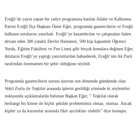
Ereğli’de yayın yapan bir radyo programına katılan Adalet ve Kalkınma
Partisi Ereğli İlçe Başkanı Ömer Eğer, programda gazetecilerin ve Ereğli
halkının sorularını yanıtladı. Ereğli’ye kazandırılan ve çalışmaları halen
devam eden 300 yataklı Devlet Hastanesi, 500 kişi kapasiteli Öğrenci
Yurdu, Eğitim Fakültesi ve Fen Lisesi gibi birçok konulara değinen Eğer,
iktidarın Ereğli’ye yaptığı yatırımlardan bahsederek, Ereğli’nin Ak Parti
tarafından önemsenen bir şehir olduğunu söyledi.
Programda gazetecilerin sorusu üzerine son dönemde gündemde olan
Vekil Zorlu ile Teşkilat arasında iplerin gerildiği yönünde ki söylentiler
noktasında açıklamalarda bulunan Başkan Eğer, “ Teşkilat olarak
herhangi bir kimse ile hiçbir şekilde problemimiz olmaz, olamaz. Ancak
kişiler ya da kurumlar arasında fikir ayrılıkları olabilir” diye konuştu.