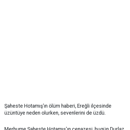
Şaheste Hotamış’ın ölüm haberi, Ereğli ilçesinde
üzüntüye neden olurken, sevenlerini de üzdü.
Merhume Şaheste Hotamış'ın cenazesi, bugün Durlaz