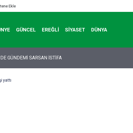
itene Ekle
ÜNYE
GÜNCEL
EREĞLI
SIYASET
DÜNYA
tan otomobildeki Bedirhan öldü, 3 kişi yaralandı
i yattı