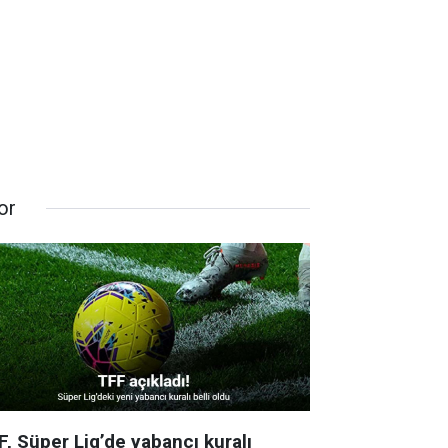
or
F, Süper Lig’de yabancı kuralı