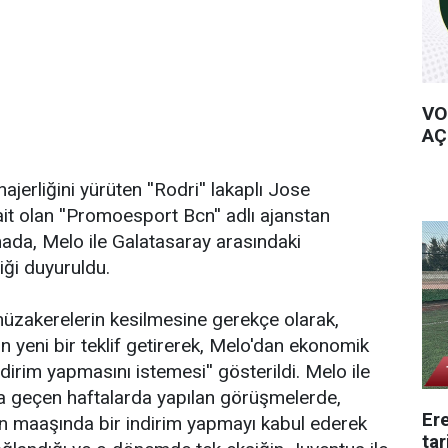
VO
AÇ
jerliğini yürüten ''Rodri'' lakaplı Jose
it olan ''Promoesport Bcn'' adlı ajanstan
amada, Melo ile Galatasaray arasındaki
iği duyuruldu.
zakerelerin kesilmesine gerekçe olarak,
n yeni bir teklif getirerek, Melo'dan ekonomik
ndirim yapmasını istemesi'' gösterildi. Melo ile
a geçen haftalarda yapılan görüşmelerde,
Ere
un maaşında bir indirim yapmayı kabul ederek
tar