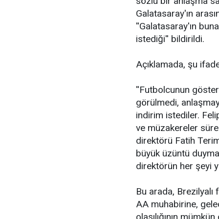
sözlü bir anlaşma sa
Galatasaray'ın aras
''Galatasaray'ın bun
istediği'' bildirildi.
Açıklamada, şu ifadel
''Futbolcunun göster
görülmedi, anlaşmay
indirim istediler. Fe
ve müzakereler süre
direktörü Fatih Teri
büyük üzüntü duymak
direktörün her şeyi 
Bu arada, Brezilyalı
AA muhabirine, gel
olasılığının mümkün o