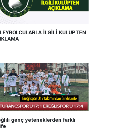
LEYBOLCULARLA İLGİLİ KULÜPTEN
IKLAMA
ğlili genç yeteneklerden farklı
ife