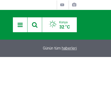
Konya
32 °C
12:36
Otomobilde silahla başlarından vurulan 2 kişiden
Günün tüm
haberleri