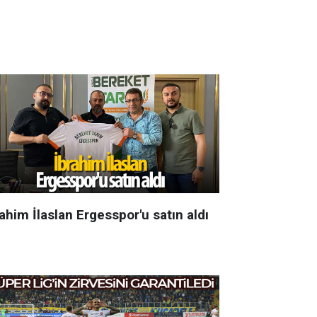
ahim İlaslan Ergesspor'u satın aldı