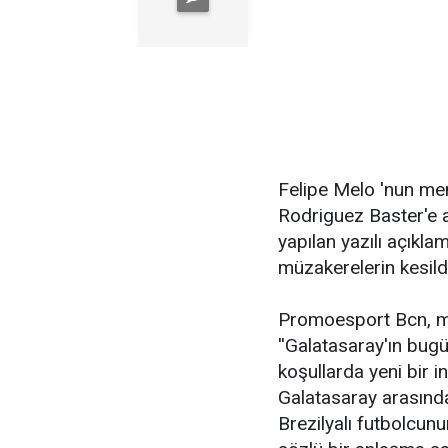
Felipe Melo 'nun mena
Rodriguez Baster'e a
yapılan yazılı açıkl
müzakerelerin kesild
Promoesport Bcn, mü
''Galatasaray'ın bugü
koşullarda yeni bir i
Galatasaray arasınd
Brezilyalı futbolcun