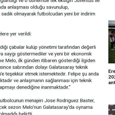
ğlandığı ve o dönemde tek eksiğin Juventus ile
ında anlaşması olduğu savunulup,
a sadık olmayarak futbolcudan yeni bir indirim
ere yer verildi:
diği çabalar kulüp yönetimi tarafından değerli
a saygı göstermediler ve yeni bir ekonomik
lipe Melo, ilk günden itibaren gösterdiği ilgiden
since sabrından dolayı Galatasaray teknik
Er
m'e teşekkür etmek istemektedir. Felipe şu anda
20
tadır ve anlaşmanın sağlanması için teknik
an
yapmayı denediğine inanmaktadır.''
 futbolcunun menajeri Jose Rodriguez Baster,
ecek sezon Melo'nun Galatasaray'da oynama
lmadığı belirtti.