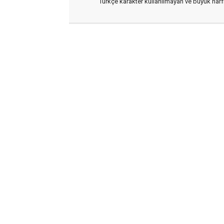
Türkçe karakter kullanılmayan ve büyük har