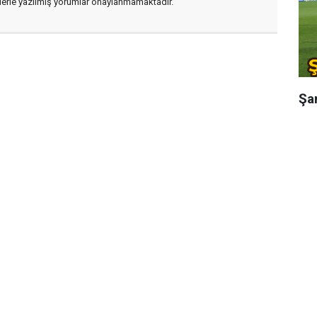
flerle yazılmış yorumlar onaylanmamaktadır.
Şa