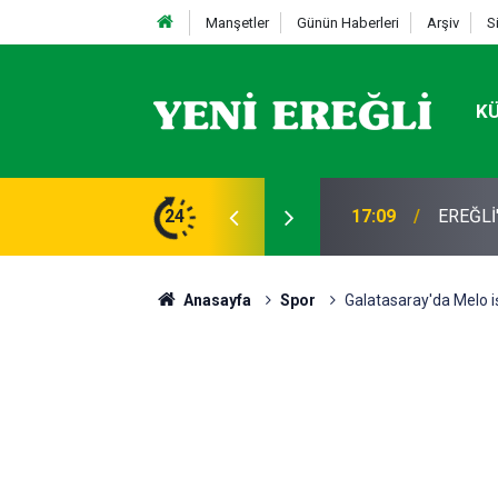
Manşetler
Günün Haberleri
Arşiv
S
K
STİFA
24
13:19
Takla a
Anasayfa
Spor
Galatasaray'da Melo iş