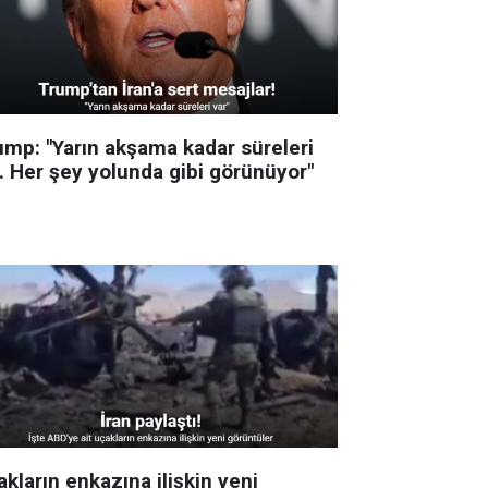
ump: "Yarın akşama kadar süreleri
r. Her şey yolunda gibi görünüyor"
kların enkazına ilişkin yeni