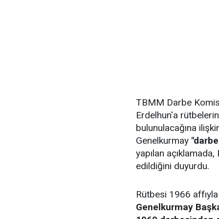
TBMM Darbe Komisy
Erdelhun'a rütbeleri
bulunulacağına ilişk
Genelkurmay
"darbe
yapılan açıklamada, E
edildiğini duyurdu.
Rütbesi 1966 affıyla
Genelkurmay Başkan