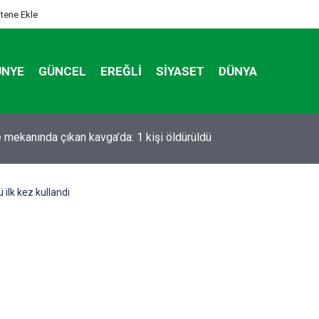
itene Ekle
ÜNYE
GÜNCEL
EREĞLI
SIYASET
DÜNYA
TOS 2026 Tarihinde Ereğli’de Vefat Edenler
ilk kez kullandı