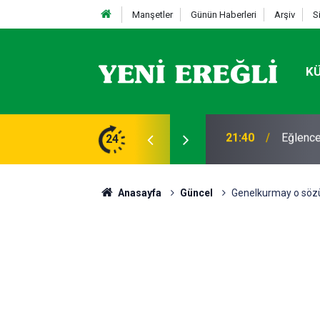
Manşetler
Günün Haberleri
Arşiv
S
K
a: 1 kişi öldürüldü
24
12:04
08 AĞUS
Anasayfa
Güncel
Genelkurmay o sözü 