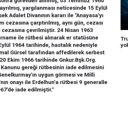
sonra görevden alınmış, 03 Temmuz 1960
ayrılmış, yargılanması neticesinde 15 Eylül
ek Adalet Divanının kararı ile "Anayasa'yı
m cezasına çarptırılmış, aynı gün, cezası
 cezasına çevrilmiştir. 24 Nisan 1963
arname ile rütbesi alınarak er statüsüne
Tru
yo
ylül 1964 tarihinde, hastalık nedeniyle
l Gürsel tarafından affedilerek serbest
 20 Ekim 1966 tarihinde Gnkur.Bşk.Org.
 Kanunu gereği rütbesinin iade edilmesini
.) Genelkurmay'ın uygun görmesi ve Milli
ın onayı ile Erdelhun'a rütbesi 9 generalle
67'de iade edilmiştir."