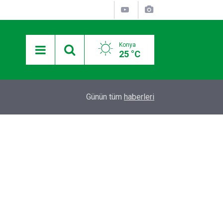
Konya
25 °C
11:39
Ereğli Kaymakam Genel, Genç Voleybolcuların An
Günün tüm
haberleri