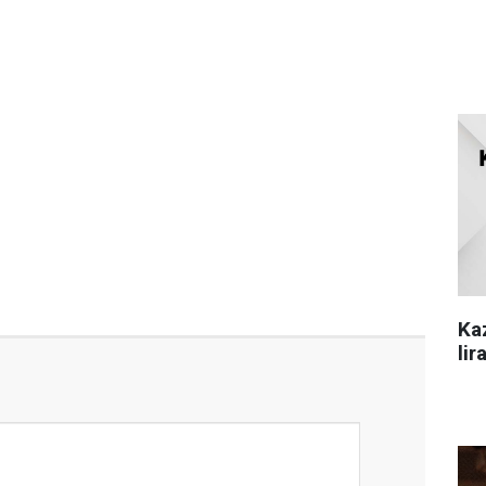
Ka
lir