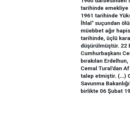
1960 darbesinden 
tarihinde emekliye 
1961 tarihinde Yüks
İhlal" suçundan ölü
müebbet ağır hapis
tarihinde, üçlü kar
düşürülmüştür. 22 E
Cumhurbaşkanı Cema
bırakılan Erdelhun,
Cemal Tural'dan Af
talep etmiştir. (..
Savunma Bakanlığı'n
birlikte 06 Şubat 19