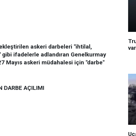
Tr
eştirilen askeri darbeleri "ihtilal,
va
 gibi ifadelerle adlandıran Genelkurmay
 27 Mayıs askeri müdahalesi için "darbe"
 DARBE AÇILIMI
Uça