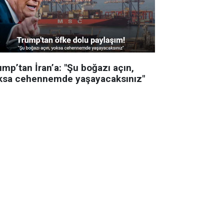
mp’tan İran’a: "Şu boğazı açın,
ksa cehennemde yaşayacaksınız"