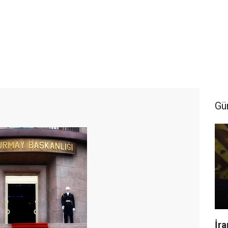
Gü
İr