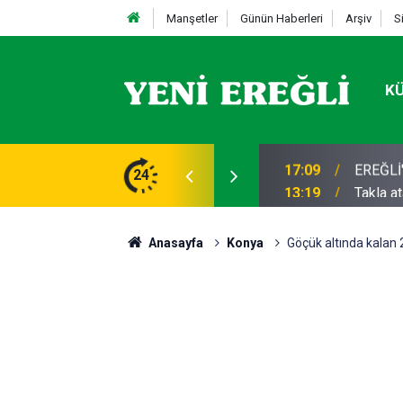
Manşetler
Günün Haberleri
Arşiv
S
K
STİFA
24
13:19
Takla a
Anasayfa
Konya
Göçük altında kalan 2