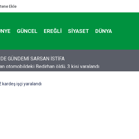
itene Ekle
ÜNYE
GÜNCEL
EREĞLI
SIYASET
DÜNYA
tan otomobildeki Bedirhan öldü, 3 kişi yaralandı
 kardeş işçi yaralandı