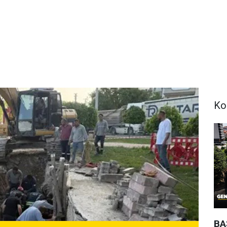
Ko
BA