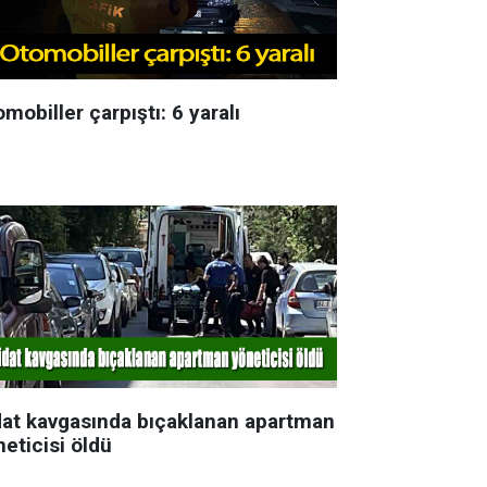
mobiller çarpıştı: 6 yaralı
dat kavgasında bıçaklanan apartman
eticisi öldü