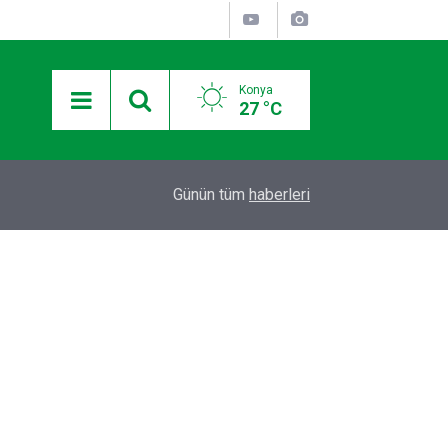
Konya
27 °C
12:36
Otomobilde silahla başlarından vurulan 2 kişiden
Günün tüm
haberleri