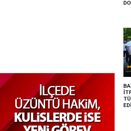
DO
BA
İT
TÜ
ED