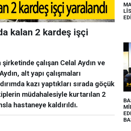
MA
Lİ
ED
da kalan 2 kardeş işçi
 şirketinde çalışan Celal Aydın ve
Aydın, alt yapı çalışmaları
ırımda kazı yaptıkları sırada göçük
kiplerin müdahalesiyle kurtarılan 2
BA
sla hastaneye kaldırıldı.
Mİ
ED
BA