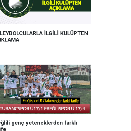
LEYBOLCULARLA İLGİLİ KULÜPTEN
IKLAMA
ğlili genç yeteneklerden farklı
ife