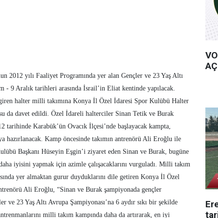
VO
AÇ
un 2012 yılı Faaliyet Programında yer alan Gençler ve 23 Yaş Altı
 9 Aralık tarihleri arasında İsrail’in Eliat kentinde yapılacak.
ren halter milli takımına Konya İl Özel İdaresi Spor Kulübü Halter
su da davet edildi. Özel İdareli halterciler Sinan Tetik ve Burak
2 tarihinde Karabük’ün Ovacık İlçesi’nde başlayacak kampta,
a hazırlanacak. Kamp öncesinde takımın antrenörü Ali Eroğlu ile
 Kulübü Başkanı Hüseyin Eşgin’i ziyaret eden Sinan ve Burak, bugüne
daha iyisini yapmak için azimle çalışacaklarını vurguladı. Milli takım
sında yer almaktan gurur duyduklarını dile getiren Konya İl Özel
ntrenörü Ali Eroğlu, “Sinan ve Burak şampiyonada gençler
Ere
ler ve 23 Yaş Altı Avrupa Şampiyonası’na 6 aydır sıkı bir şekilde
tar
antrenmanlarını milli takım kampında daha da artırarak, en iyi