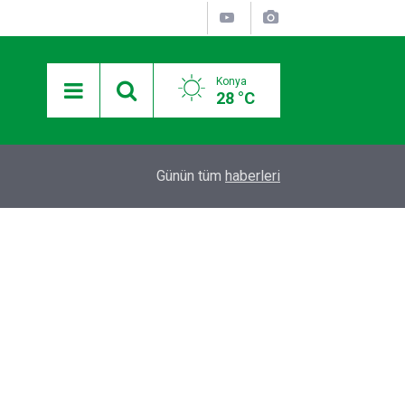
Konya
28 °C
12:36
Otomobilde silahla başlarından vurulan 2 kişiden
Günün tüm
haberleri