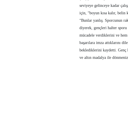
seviyeye gelinceye kadar çalı
için, “boyun kısa kalır, belin
“Bunlar yanlış. Sporcunun ra
diyerek, gençleri halter spor
mücadele verdiklerini ve he
başarılara imza attıklarını di
beklediklerini kaydetti. Genç 
ve altın madalya ile dönmenizi