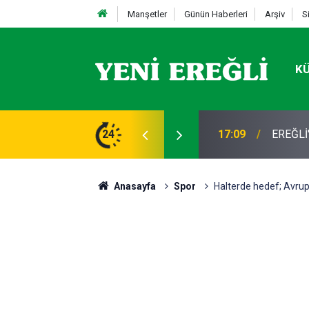
Manşetler
Günün Haberleri
Arşiv
S
K
STİFA
24
13:19
Takla a
Anasayfa
Spor
Halterde hedef; Avru