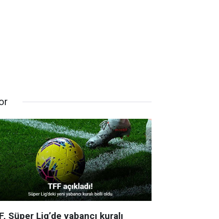
or
F, Süper Lig’de yabancı kuralı