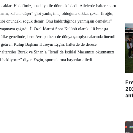
şacaklar. Hedefimiz, madalya ile dönmek” dedi. Ailelerde halter sporu
 kırılır, kafana düşer” gibi yanlış imaj olduğuna dikkat çeken Eroğlu,
kibi önündeki soğuk demir. Onu kaldırdığında yenmişsin demektir”
u yapmaya çağırdı. İl Özel İdaresi Spor Kulübü olarak, 10 branşta
m ülke genelinde, hem Avrupa hem de dünya şampiyonalarında önemli
le getiren Kulüp Başkanı Hüseyin Eşgin, halterde de derece
halterciler Burak ve Sinan’a “İsrail’de İstiklal Marşımızı okutmanızı
 bekliyoruz” diyen Eşgin, sporcularına başarılar diledi.
Er
20
an