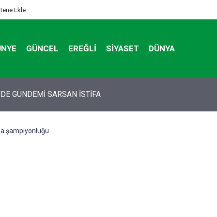
itene Ekle
ÜNYE
GÜNCEL
EREĞLI
SIYASET
DÜNYA
tan otomobildeki Bedirhan öldü, 3 kişi yaralandı
pa şampiyonluğu