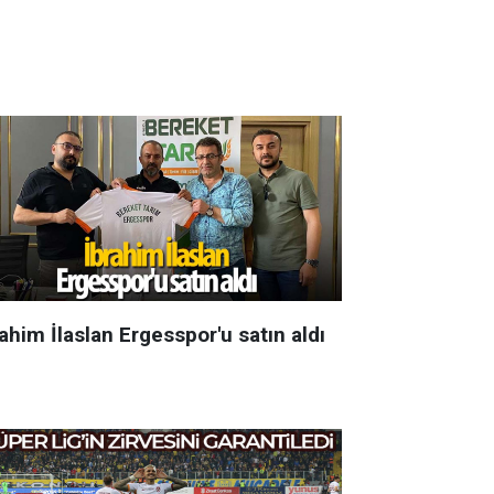
ahim İlaslan Ergesspor'u satın aldı