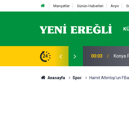
Manşetler
Günün Haberleri
Arşiv
S
K
AVRUPA
efes Kesen Operasyon!
24
20:13
BAŞLA
Anasayfa
Spor
Hamit Altıntop'un F.Ba