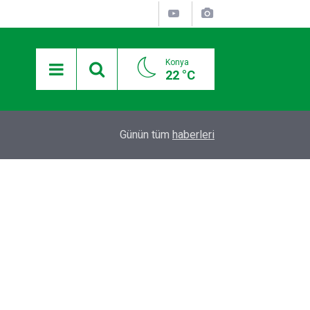
Konya
22 °C
I
BAŞKAN ALTAY: “GENÇ KOMEK VE BİLGEHANE
20:09
Günün tüm
haberleri
YAZ AYLARINI BİZİMLE BİRLİKTE GEÇİRİYOR”