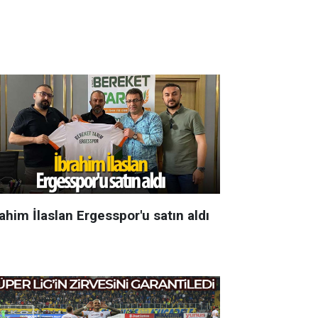
ahim İlaslan Ergesspor'u satın aldı