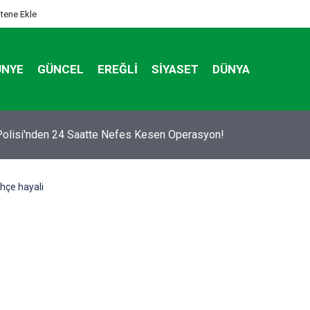
itene Ekle
ÜNYE
GÜNCEL
EREĞLI
SIYASET
DÜNYA
 BİSİKLET BAŞKENTİ KONYA'DA BİSİKLET FESTİVALİ HEYECAN
DI
hçe hayali