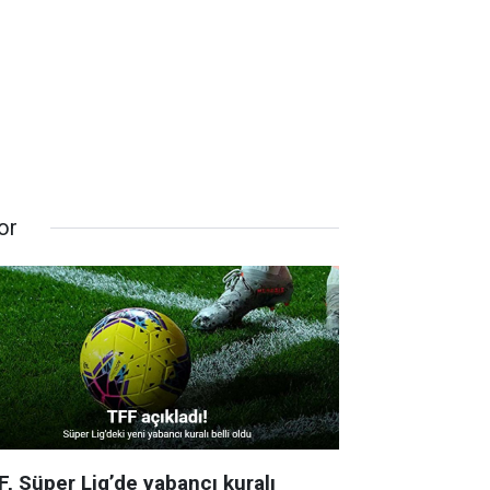
or
F, Süper Lig’de yabancı kuralı