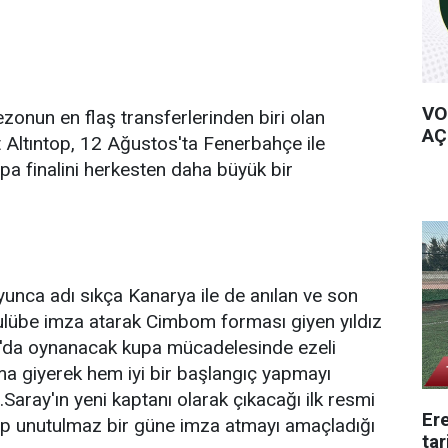
VO
zonun en flaş transferlerinden biri olan
AÇ
t Altıntop, 12 Ağustos'ta Fenerbahçe ile
a finalini herkesten daha büyük bir
unca adı sıkça Kanarya ile de anılan ve son
kulübe imza atarak Cimbom forması giyen yıldız
'da oynanacak kupa mücadelesinde ezeli
rma giyerek hem iyi bir başlangıç yapmayı
Saray'ın yeni kaptanı olarak çıkacağı ilk resmi
Ere
ıp unutulmaz bir güne imza atmayı amaçladığı
tar