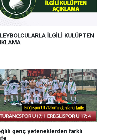
LEYBOLCULARLA İLGİLİ KULÜPTEN
IKLAMA
ğlili genç yeteneklerden farklı
ife