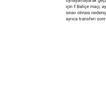
oynayamayarak geçird
için F.Bahçe maçı, a
sınav olması nedeniyl
ayrıca transferi son