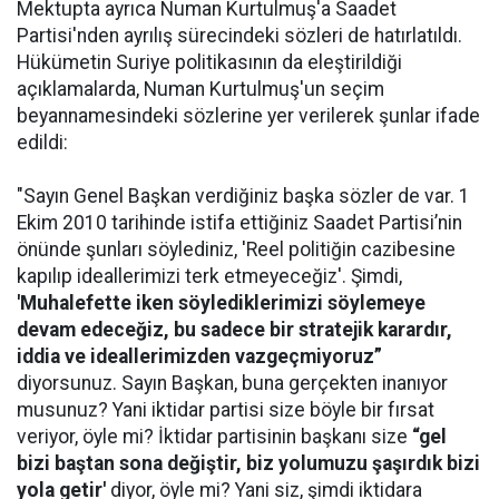
Mektupta ayrıca Numan Kurtulmuş'a Saadet
Partisi'nden ayrılış sürecindeki sözleri de hatırlatıldı.
Hükümetin Suriye politikasının da eleştirildiği
açıklamalarda, Numan Kurtulmuş'un seçim
beyannamesindeki sözlerine yer verilerek şunlar ifade
edildi:
"Sayın Genel Başkan verdiğiniz başka sözler de var. 1
Ekim 2010 tarihinde istifa ettiğiniz Saadet Partisi’nin
önünde şunları söylediniz, 'Reel politiğin cazibesine
kapılıp ideallerimizi terk etmeyeceğiz'. Şimdi,
'Muhalefette iken söylediklerimizi söylemeye
devam edeceğiz, bu sadece bir stratejik karardır,
iddia ve ideallerimizden vazgeçmiyoruz”
diyorsunuz. Sayın Başkan, buna gerçekten inanıyor
musunuz? Yani iktidar partisi size böyle bir fırsat
veriyor, öyle mi? İktidar partisinin başkanı size
“gel
bizi baştan sona değiştir, biz yolumuzu şaşırdık bizi
yola getir'
diyor, öyle mi? Yani siz, şimdi iktidara