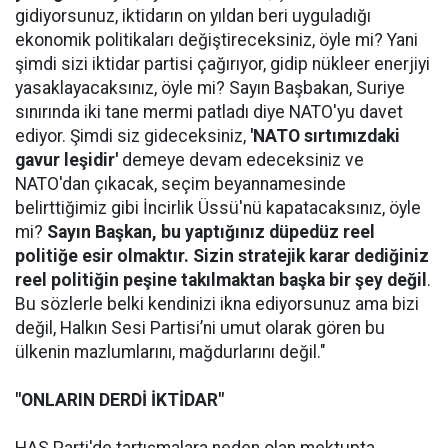
gidiyorsunuz, iktidarın on yıldan beri uyguladığı
ekonomik politikaları değiştireceksiniz, öyle mi? Yani
şimdi sizi iktidar partisi çağırıyor, gidip nükleer enerjiyi
yasaklayacaksınız, öyle mi? Sayın Başbakan, Suriye
sınırında iki tane mermi patladı diye NATO'yu davet
ediyor. Şimdi siz gideceksiniz,
'NATO sırtımızdaki
gavur leşidir'
demeye devam edeceksiniz ve
NATO'dan çıkacak, seçim beyannamesinde
belirttiğimiz gibi İncirlik Üssü'nü kapatacaksınız, öyle
mi?
Sayın Başkan, bu yaptığınız düpedüz reel
politiğe esir olmaktır. Sizin stratejik karar dediğiniz
reel politiğin peşine takılmaktan başka bir şey değil
.
Bu sözlerle belki kendinizi ikna ediyorsunuz ama bizi
değil, Halkın Sesi Partisi’ni umut olarak gören bu
ülkenin mazlumlarını, mağdurlarını değil."
"ONLARIN DERDİ İKTİDAR"