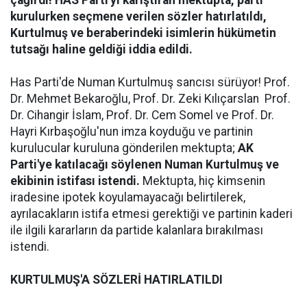
çağırdı! HAS Parti'yi karıştıran mektupta, parti
kurulurken seçmene verilen sözler hatırlatıldı,
Kurtulmuş ve beraberindeki isimlerin hükümetin
tutsağı haline geldiği iddia edildi.
Has Parti'de Numan Kurtulmuş sancısı sürüyor! Prof.
Dr. Mehmet Bekaroğlu, Prof. Dr. Zeki Kılıçarslan Prof.
Dr. Cihangir İslam, Prof. Dr. Cem Somel ve Prof. Dr.
Hayri Kırbaşoğlu'nun imza koyduğu ve partinin
kurulucular kuruluna gönderilen mektupta;
AK
Parti'ye katılacağı söylenen Numan Kurtulmuş ve
ekibinin istifası istendi.
Mektupta, hiç kimsenin
iradesine ipotek koyulamayacağı belirtilerek,
ayrılacakların istifa etmesi gerektiği ve partinin kaderi
ile ilgili kararların da partide kalanlara bırakılması
istendi.
KURTULMUŞ'A SÖZLERİ HATIRLATILDI