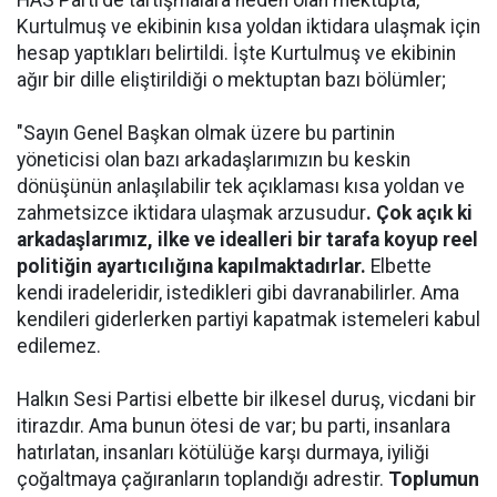
HAS Parti'de tartışmalara neden olan mektupta,
Kurtulmuş ve ekibinin kısa yoldan iktidara ulaşmak için
hesap yaptıkları belirtildi. İşte Kurtulmuş ve ekibinin
ağır bir dille eliştirildiği o mektuptan bazı bölümler;
"Sayın Genel Başkan olmak üzere bu partinin
yöneticisi olan bazı arkadaşlarımızın bu keskin
dönüşünün anlaşılabilir tek açıklaması kısa yoldan ve
zahmetsizce iktidara ulaşmak arzusudur
. Çok açık ki
arkadaşlarımız, ilke ve idealleri bir tarafa koyup reel
politiğin ayartıcılığına kapılmaktadırlar.
Elbette
kendi iradeleridir, istedikleri gibi davranabilirler. Ama
kendileri giderlerken partiyi kapatmak istemeleri kabul
edilemez.
Halkın Sesi Partisi elbette bir ilkesel duruş, vicdani bir
itirazdır. Ama bunun ötesi de var; bu parti, insanlara
hatırlatan, insanları kötülüğe karşı durmaya, iyiliği
çoğaltmaya çağıranların toplandığı adrestir.
Toplumun