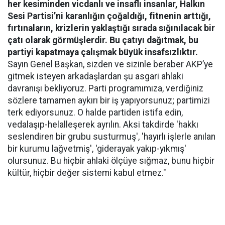
her kesiminden vicdanlı ve insaflı insanlar, Halkın
Sesi Partisi’ni karanlığın çoğaldığı, fitnenin arttığı,
fırtınaların, krizlerin yaklaştığı sırada sığınılacak bir
çatı olarak görmüşlerdir. Bu çatıyı dağıtmak, bu
partiyi kapatmaya çalışmak büyük insafsızlıktır.
Sayın Genel Başkan, sizden ve sizinle beraber AKP’ye
gitmek isteyen arkadaşlardan şu asgari ahlaki
davranışı bekliyoruz. Parti programımıza, verdiğiniz
sözlere tamamen aykırı bir iş yapıyorsunuz; partimizi
terk ediyorsunuz. O halde partiden istifa edin,
vedalaşıp-helalleşerek ayrılın. Aksi takdirde 'hakkı
seslendiren bir grubu susturmuş', 'hayırlı işlerle anılan
bir kurumu lağvetmiş', 'giderayak yakıp-yıkmış'
olursunuz. Bu hiçbir ahlaki ölçüye sığmaz, bunu hiçbir
kültür, hiçbir değer sistemi kabul etmez."