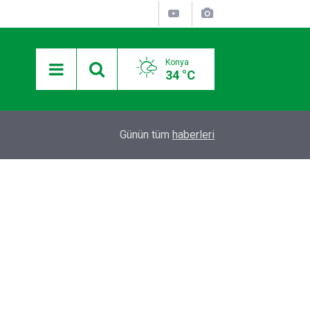
Konya
34 °C
12:36
Otomobilde silahla başlarından vurulan 2 kişiden
Günün tüm
haberleri