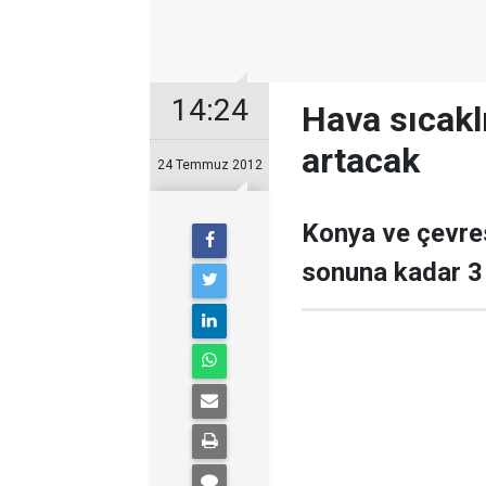
14:24
Hava sıcaklı
artacak
24 Temmuz 2012
Konya ve çevres
sonuna kadar 3 i