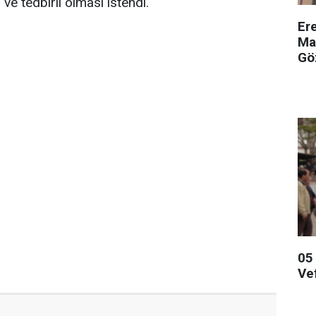
 ve tedbirli olması istendi.
Er
Ma
Gö
05
Ve