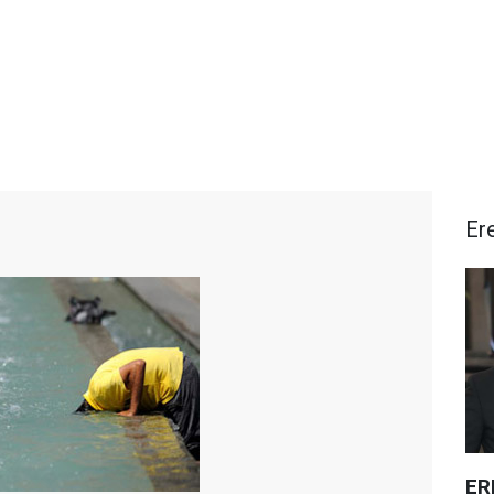
Ere
ER