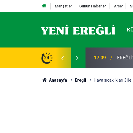
Manşetler
Günün Haberleri
Arşiv
S
K
STİFA
24
13:19
Takla a
Anasayfa
Ereğli
Hava sıcaklıkları 3 il