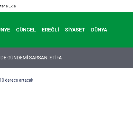
itene Ekle
ÜNYE
GÜNCEL
EREĞLI
SIYASET
DÜNYA
tan otomobildeki Bedirhan öldü, 3 kişi yaralandı
e 10 derece artacak