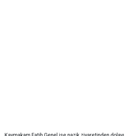
Kaymakam Fatih Genel ise nazik ziyaretinden dolayı