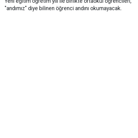
Yeni eğitim öğretim yılı ile birlikte ortaokul öğrencileri,
"andımız" diye bilinen öğrenci andını okumayacak.