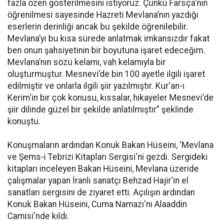
fazla özen gösterilmesini istiyoruz. Çünkü Farsça'nın
öğrenilmesi sayesinde Hazreti Mevlana’nın yazdığı
eserlerin derinliği ancak bu şekilde öğrenilebilir.
Mevlana’yı bu kısa sürede anlatmak imkansızdır fakat
ben onun şahsiyetinin bir boyutuna işaret edeceğim.
Mevlana’nın sözü kelamı, vah kelamıyla bir
oluşturmuştur. Mesnevi’de bin 100 ayetle ilgili işaret
edilmiştir ve onlarla ilgili şiir yazılmıştır. Kur'an-ı
Kerim'in bir çok konusu, kıssalar, hikayeler Mesnevi'de
şiir dilinde güzel bir şekilde anlatılmıştır” şeklinde
konuştu.
Konuşmaların ardından Konuk Bakan Hüseini, 'Mevlana
ve Şems-i Tebrizi Kitapları Sergisi'ni gezdi. Sergideki
kitapları inceleyen Bakan Hüseini, Mevlana üzeride
çalışmalar yapan İranlı sanatçı Behzad Hajir'in el
sanatları sergisini de ziyaret etti. Açılışın ardından
Konuk Bakan Hüseini, Cuma Namazı'nı Alaaddin
Camisi'nde kıldı.