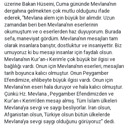
üzerine Bakan Hüseini, Cuma gününde Mevlana’nın
dergahına gelmekten çok mutlu olduğunu ifade
ederek, “Mevlana alem için büyük bir alimdir. Uzun
zamandan beri ben Mevlana’nın eserlerinin
okumuştum ve o eserlerden haz duyuyorum. Burada
sefa, maneviyat gördüm. Mevlana’nın mesajları tam
olarak insanlara barıştır, dostluktur ve insaniyettir. Biz
umuyoruz ki bu mesajı insanlar için faydalı olsun.
Mevlana’nın Kur'an-ı Kerim'e çok büyük bir ilgisi ve
bağlılığı vardı. Onun için Mevlana’nın eserleri, mesajları
tarih boyunca kalıcı olmuştur. Onun Peygamber
Efendimize, ehlibeyte büyük ilgisi vardı. Onun için
Mevlana'nın eseri hala duruyor ve hala kalıcı olmuştur.
Çünkü Hz. Mevlana , Peygamber Efendimizden ve
Kur'an-ı Kerim'den mesajı almış. Tüm İslam ülkeleri
Mevlana’ya sevgi ve saygı besliyorlar. İran olsun,
Afganistan olsun, Türkiye olsun bütün ülkelerde
Mevlana’ya sevgi saygı olduğunu görüyoruz” dedi.