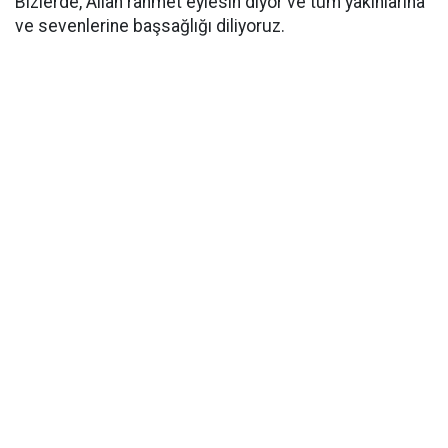
Bizlerde, Allah rahmet eylesin diyor ve tüm yakınlarına
ve sevenlerine başsağlığı diliyoruz.