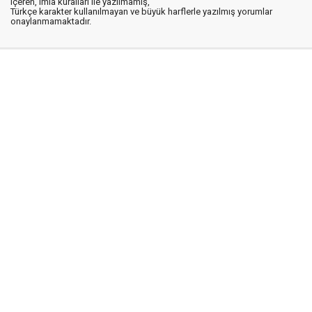
içeren, imla kuralları ile yazılmamış,
Türkçe karakter kullanılmayan ve büyük harflerle yazılmış yorumlar
onaylanmamaktadır.