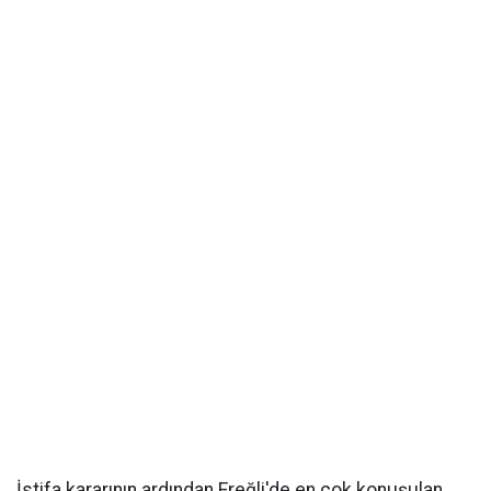
İstifa kararının ardından Ereğli'de en çok konuşulan