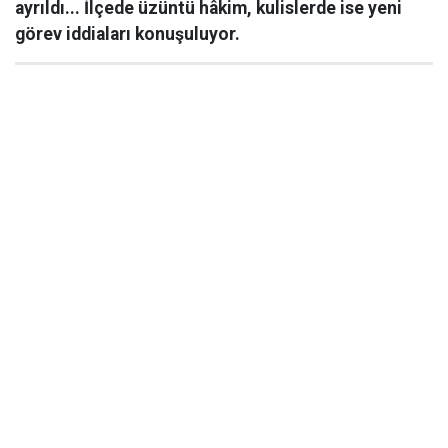
ayrıldı... İlçede üzüntü hâkim, kulislerde ise yeni
görev iddiaları konuşuluyor.