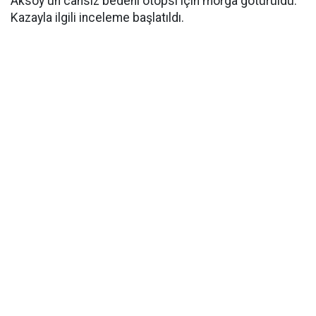
Aksoy'un cansız bedeni otopsi için morga götürüldü.
Kazayla ilgili inceleme başlatıldı.