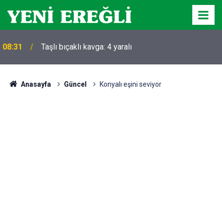
08:31
Taşlı bıçaklı kavga: 4 yaralı
Anasayfa
Güncel
Konyalı eşini seviyor