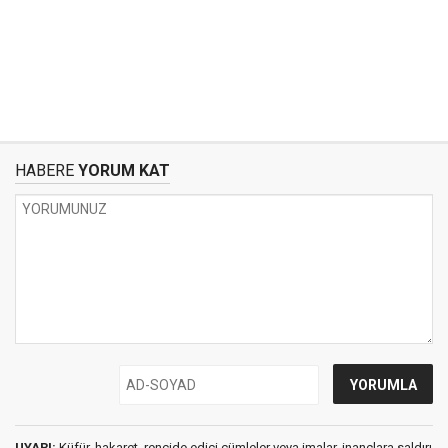
HABERE
YORUM KAT
UYARI:
Küfür, hakaret, rencide edici cümleler veya imalar, inançlara saldırı