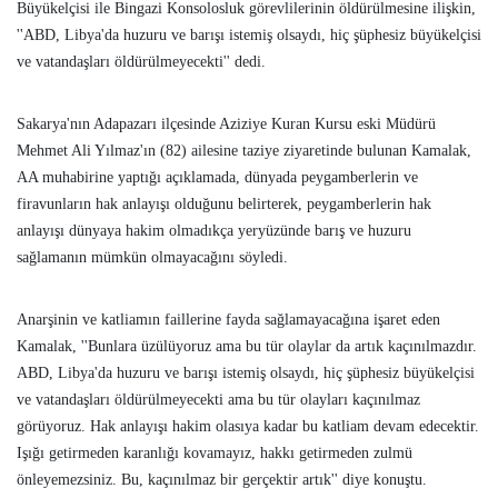
Büyükelçisi ile Bingazi Konsolosluk görevlilerinin öldürülmesine ilişkin,
''ABD, Libya'da huzuru ve barışı istemiş olsaydı, hiç şüphesiz büyükelçisi
ve vatandaşları öldürülmeyecekti'' dedi.
Sakarya'nın Adapazarı ilçesinde Aziziye Kuran Kursu eski Müdürü
Mehmet Ali Yılmaz'ın (82) ailesine taziye ziyaretinde bulunan Kamalak,
AA muhabirine yaptığı açıklamada, dünyada peygamberlerin ve
firavunların hak anlayışı olduğunu belirterek, peygamberlerin hak
anlayışı dünyaya hakim olmadıkça yeryüzünde barış ve huzuru
sağlamanın mümkün olmayacağını söyledi.
Anarşinin ve katliamın faillerine fayda sağlamayacağına işaret eden
Kamalak, ''Bunlara üzülüyoruz ama bu tür olaylar da artık kaçınılmazdır.
ABD, Libya'da huzuru ve barışı istemiş olsaydı, hiç şüphesiz büyükelçisi
ve vatandaşları öldürülmeyecekti ama bu tür olayları kaçınılmaz
görüyoruz. Hak anlayışı hakim olasıya kadar bu katliam devam edecektir.
Işığı getirmeden karanlığı kovamayız, hakkı getirmeden zulmü
önleyemezsiniz. Bu, kaçınılmaz bir gerçektir artık'' diye konuştu.