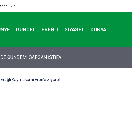
itene Ekle
ÜNYE
GÜNCEL
EREĞLI
SIYASET
DÜNYA
'DE GÜNDEMİ SARSAN İSTİFA
Ereğli Kaymakamı Eren’e Ziyaret