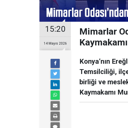
15:20
Mimarlar Od
Kaymakamı 
14 Mayıs 2026
Konya’nın Ereğl
Temsilciliği, il
birliği ve mesl
Kaymakamı Mura