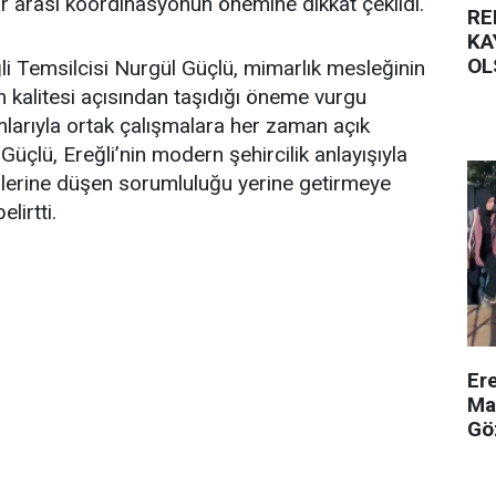
 arası koordinasyonun önemine dikkat çekildi.
RE
KA
OL
i Temsilcisi Nurgül Güçlü, mimarlık mesleğinin
m kalitesi açısından taşıdığı öneme vurgu
larıyla ortak çalışmalara her zaman açık
. Güçlü, Ereğli’nin modern şehircilik anlayışıyla
rlerine düşen sorumluluğu yerine getirmeye
lirtti.
Er
Ma
Gö