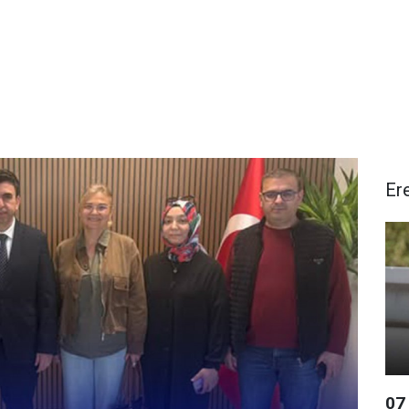
Ere
07