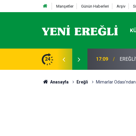
Manşetler
Günün Haberleri
Arşiv
S
K
li’de Vefat Edenler
24
17:09
EREĞLİ
Anasayfa
Ereğli
Mimarlar Odası’ndan 