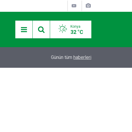
Konya
32 °C
13:19
Takla atan otomobildeki Bedirhan öldü, 3 kişi ya
Günün tüm
haberleri