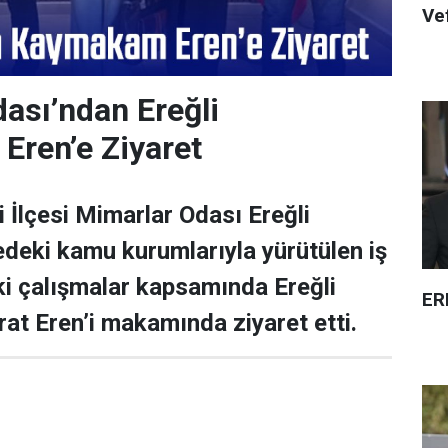
Ve
ası’ndan Ereğli
Eren’e Ziyaret
i İlçesi Mimarlar Odası Ereğli
çedeki kamu kurumlarıyla yürütülen iş
eki çalışmalar kapsamında Ereğli
ER
t Eren’i makamında ziyaret etti.