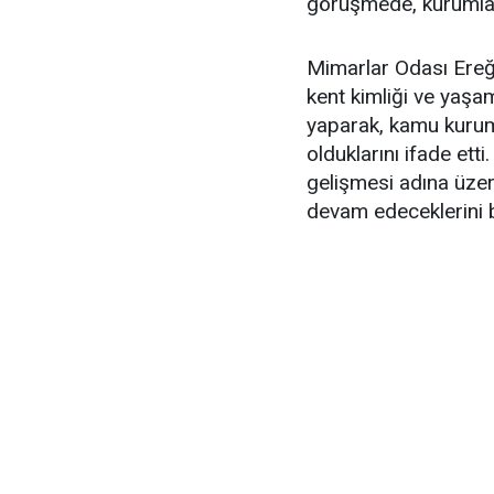
görüşmede, kurumlar
Mimarlar Odası Ereğl
kent kimliği ve yaşa
yaparak, kamu kurum
olduklarını ifade etti
gelişmesi adına üze
devam edeceklerini be