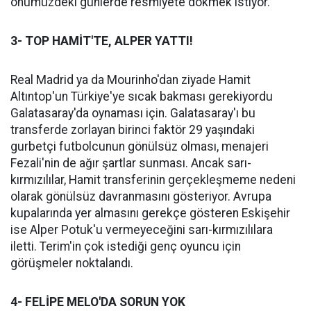
önümüzdeki günlerde resmiyete dökmek istiyor.
3- TOP HAMİT'TE, ALPER YATTI!
Real Madrid ya da Mourinho'dan ziyade Hamit
Altıntop'un Türkiye'ye sıcak bakması gerekiyordu
Galatasaray'da oynaması için. Galatasaray'ı bu
transferde zorlayan birinci faktör 29 yaşındaki
gurbetçi futbolcunun gönülsüz olması, menajeri
Fezali'nin de ağır şartlar sunması. Ancak sarı-
kırmızılılar, Hamit transferinin gerçekleşmeme nedeni
olarak gönülsüz davranmasını gösteriyor. Avrupa
kupalarında yer almasını gerekçe gösteren Eskişehir
ise Alper Potuk'u vermeyeceğini sarı-kırmızılılara
iletti. Terim'in çok istediği genç oyuncu için
görüşmeler noktalandı.
4- FELİPE MELO'DA SORUN YOK