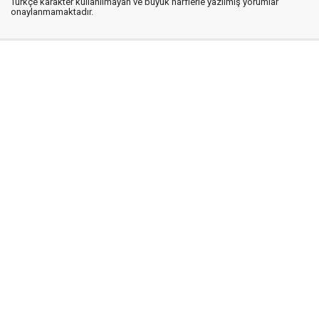
Türkçe karakter kullanılmayan ve büyük harflerle yazılmış yorumlar
onaylanmamaktadır.