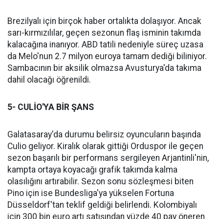
Brezilyalı için birçok haber ortalıkta dolaşıyor. Ancak
sarı-kırmızılılar, geçen sezonun flaş isminin takımda
kalacağına inanıyor. ABD tatili nedeniyle süreç uzasa
da Melo'nun 2.7 milyon euroya tamam dediği biliniyor.
Sambacının bir aksilik olmazsa Avusturya'da takıma
dahil olacağı öğrenildi.
5- CULİO'YA BİR ŞANS
Galatasaray'da durumu belirsiz oyuncuların başında
Culio geliyor. Kiralık olarak gittiği Orduspor ile geçen
sezon başarılı bir performans sergileyen Arjantinli'nin,
kampta ortaya koyacağı grafik takımda kalma
olasılığını artırabilir. Sezon sonu sözleşmesi biten
Pino için ise Bundesliga'ya yükselen Fortuna
Düsseldorf'tan teklif geldiği belirlendi. Kolombiyalı
için 300 bin euro artı satışından yüzde 40 pay öneren