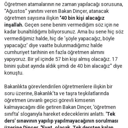
Öğretmen atamalarının ne zaman yapılacağı sorusuna,
''Ağustos'' yanıtını veren Bakan Dinçer, atanacak
öğretmen sayısına ilişkin
''40 bin kişi alacağız
inşallah.
Geçen sene benim vermediğim söz için ne
kadar bunaltıldığımı biliyorsunuz. Ama bu sene hiç söz
vermediğimiz halde, hiç de 'şöyle yapacağız, böyle
yapacağız' diye vaatte bulunmadığımız halde
cumhuriyet tarihinin en fazla öğretmen alımını
yapıyoruz. Bir yıl içinde 57 bin kişi almış olacağız. 17
binini şubat ayında aldık şimdi de 40 bin alacağız'' diye
konuştu.
Bakanlıkta görevlendirilen öğretmenlere ilişkin bir
soru üzerine, Bakanlık'ta ve taşra teşkilatlarında
öğretmen ünvanlı geçici görevli kimsenin
kalmayacağını dile getiren Bakan Dinçer, 'öğretmen
sınıfta' sloganıyla hareket edeceklerini anlattı.
'Tek
ders' sınavının yapılıp yapılmayacağının sorulması
üzerine Dinçer, ''Evet, olacak. Tek dersten kalan