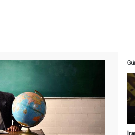
Gü
İr