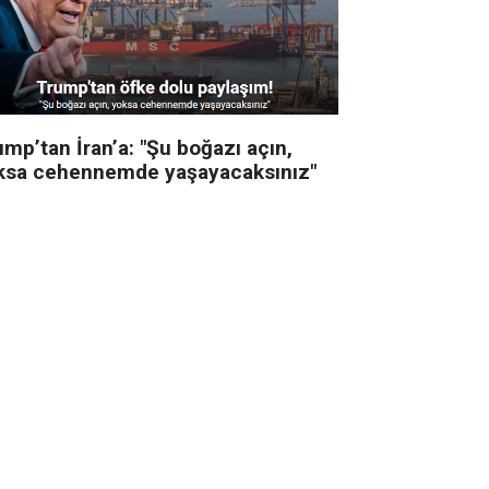
mp’tan İran’a: "Şu boğazı açın,
ksa cehennemde yaşayacaksınız"