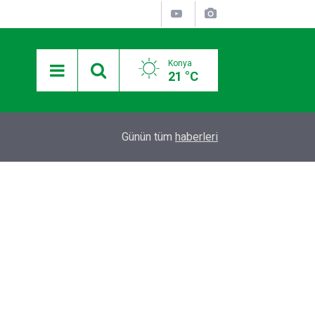
Konya
21 °C
12:36
Otomobilde silahla başlarından vurulan 2 kişiden
Günün tüm
haberleri