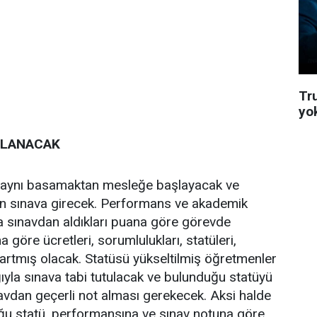
Tru
yo
NLANACAK
 aynı basamaktan mesleğe başlayacak ve
n sınava girecek. Performans ve akademik
ıra sınavdan aldıkları puana göre görevde
 göre ücretleri, sorumlulukları, statüleri,
ı artmış olacak. Statüsü yükseltilmiş öğretmenler
ğıyla sınava tabi tutulacak ve bulunduğu statüyü
avdan geçerli not alması gerekecek. Aksi halde
u statü, performansına ve sınav notuna göre