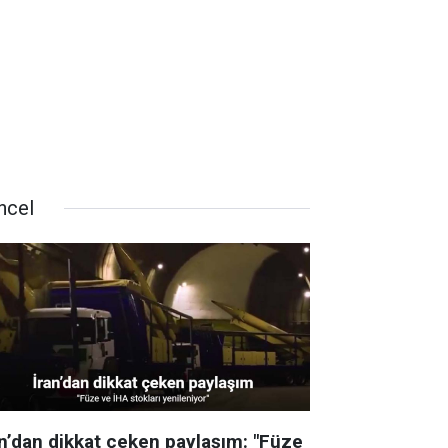
ncel
an’dan dikkat çeken paylaşım: "Füze