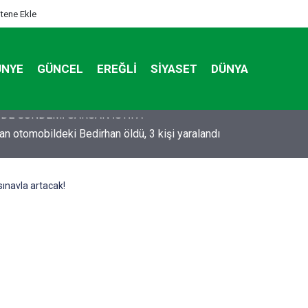
itene Ekle
ÜNYE
GÜNCEL
EREĞLI
SIYASET
DÜNYA
tan otomobildeki Bedirhan öldü, 3 kişi yaralandı
ınavla artacak!