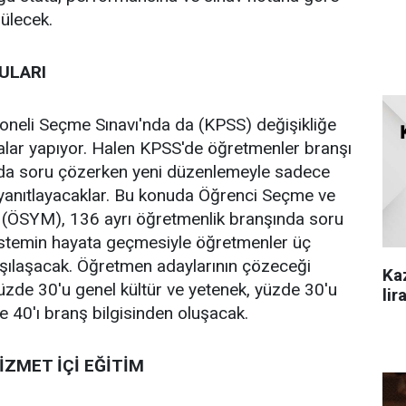
ülecek.
ULARI
oneli Seçme Sınavı'nda da (KPSS) değişikliğe
malar yapıyor. Halen KPSS'de öğretmenler branşı
 da soru çözerken yeni düzenlemeyle sadece
ru yanıtlayacaklar. Bu konuda Öğrenci Seçme ve
 (ÖSYM), 136 ayrı öğretmenlik branşında soru
sistemin hayata geçmesiyle öğretmenler üç
rşılaşacak. Öğretmen adaylarının çözeceği
Ka
yüzde 30'u genel kültür ve yetenek, yüzde 30'u
lir
de 40'ı branş bilgisinden oluşacak.
ZMET İÇİ EĞİTİM