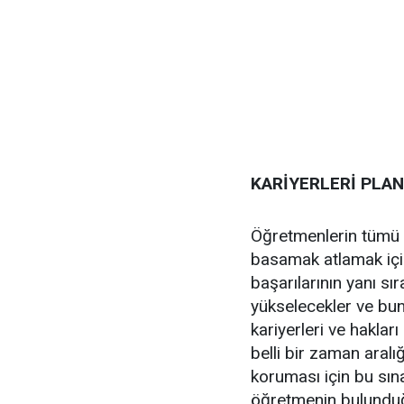
KARİYERLERİ PLA
Öğretmenlerin tümü
basamak atlamak içi
başarılarının yanı s
yükselecekler ve buna
kariyerleri ve haklar
belli bir zaman aralı
koruması için bu sın
öğretmenin bulunduğ