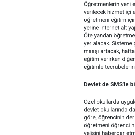
Öğretmenlerin yeni e
verilecek hizmet içi
öğretmeni eğitim içi
yerine internet alt y
Öte yandan öğretmenl
yer alacak. Sisteme
maaşı artacak, hafta
eğitim verirken diğe
eğitimle tecrübelerin
Devlet de SMS'le bi
Özel okullarda uygula
devlet okullarında d
göre, öğrencinin ders
öğretmeni öğrenci ha
velisini haberdar et