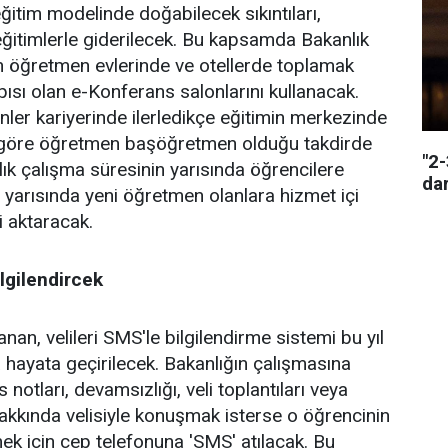
ğitim modelinde doğabilecek sıkıntıları,
 eğitimlerle giderilecek. Bu kapsamda Bakanlık
n öğretmen evlerinde ve otellerde toplamak
apısı olan e-Konferans salonlarını kullanacak.
er kariyerinde ilerledikçe eğitimin merkezinde
 göre öğretmen başöğretmen olduğu takdirde
"2
lık çalışma süresinin yarısında öğrencilere
da
r yarısında yeni öğretmen olanlara hizmet içi
i aktaracak.
lgilendircek
nan, velileri SMS'le bilgilendirme sistemi bu yıl
a hayata geçirilecek. Bakanlığın çalışmasına
 notları, devamsızlığı, veli toplantıları veya
kkında velisiyle konuşmak isterse o öğrencinin
mek için cep telefonuna 'SMS' atılacak. Bu