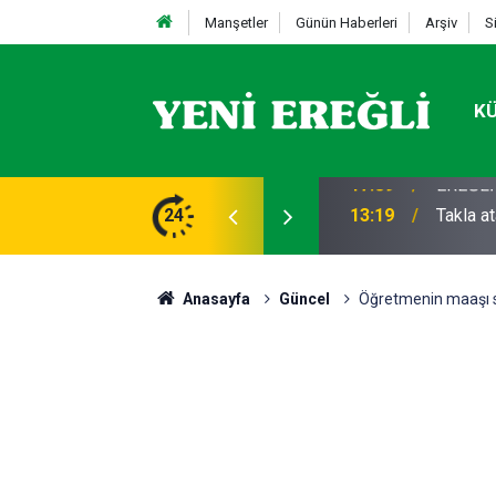
Manşetler
Günün Haberleri
Arşiv
S
K
STİFA
24
13:19
Takla a
Anasayfa
Güncel
Öğretmenin maaşı s