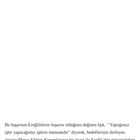
Bu başarının Ereğlililerin başarısı olduğuna değinen Işık, “ Yaptığımız
işler yapacağımız işlerin teminatıdır” diyerek, hedeflerinin ilerleyen
süreçte Merve Eğitim Kurumlarının bir lisesi ile Ereğli’den üniversitelere