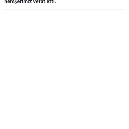
hemşerimiz vefat etti.