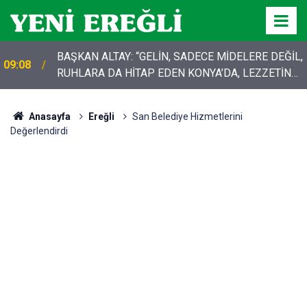
BAŞKAN ALTAY: “GELİN, SADECE MİDELERE DEĞİL,
09:08
RUHLARA DA HİTAP EDEN KONYA’DA, LEZZETİN
BAŞKENTİNDE BULUŞALIM”
Anasayfa
Ereğli
San Belediye Hizmetlerini
Değerlendirdi