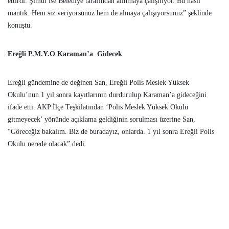
ettirdi. Şimdi ise Belediye tarafından alınmaya çalışılıyor. Bu nasıl
mantık. Hem siz veriyorsunuz hem de almaya çalışıyorsunuz” şeklinde
konuştu.
Ereğli P.M.Y.O Karaman’a Gidecek
Ereğli gündemine de değinen San, Ereğli Polis Meslek Yüksek
Okulu’nun 1 yıl sonra kayıtlarının durdurulup Karaman’a gideceğini
ifade etti. AKP İlçe Teşkilatından ‘Polis Meslek Yüksek Okulu
gitmeyecek’ yönünde açıklama geldiğinin sorulması üzerine San,
“Göreceğiz bakalım. Biz de buradayız, onlarda. 1 yıl sonra Ereğli Polis
Okulu nerede olacak” dedi.