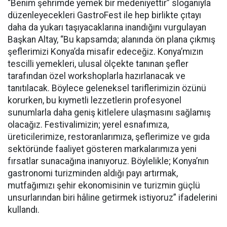
“Benim şehrimde yemek bir medeniyettir” sloganıyla
düzenleyecekleri GastroFest ile hep birlikte çıtayı
daha da yukarı taşıyacaklarına inandığını vurgulayan
Başkan Altay, “Bu kapsamda; alanında ön plana çıkmış
şeflerimizi Konya’da misafir edeceğiz. Konya’mızın
tescilli yemekleri, ulusal ölçekte tanınan şefler
tarafından özel workshoplarla hazırlanacak ve
tanıtılacak. Böylece geleneksel tariflerimizin özünü
korurken, bu kıymetli lezzetlerin profesyonel
sunumlarla daha geniş kitlelere ulaşmasını sağlamış
olacağız. Festivalimizin; yerel esnafımıza,
üreticilerimize, restoranlarımıza, şeflerimize ve gıda
sektöründe faaliyet gösteren markalarımıza yeni
fırsatlar sunacağına inanıyoruz. Böylelikle; Konya’nın
gastronomi turizminden aldığı payı artırmak,
mutfağımızı şehir ekonomisinin ve turizmin güçlü
unsurlarından biri hâline getirmek istiyoruz” ifadelerini
kullandı.