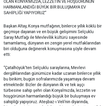
OLAN KONYA’MIZDA, LEZZETİN VE HOŞGÖRÜNÜN
HARMANLANDIĞI BÜYÜK BİR BULUŞMAYA EV
SAHİPLİĞİ YAPIYORUZ”
Başkan Altay, Konya mutfağının, binlerce yıllık köklü bir
geçmişe dayanan ve en büyük gelişimini Selçuklu
Saray Mutfağı ile Mevlevîlik kültürü sayesinde
tamamlamış, dünyanın en zengin yerel mutfaklarından
biri olduğuna değinerek konuşmasına şöyle devam
etti:
“Çatalhöyük’ten Selçuklu saraylarına, Mevlevi
dergâhlarından günümüze kadar uzanan binlerce yıllık
bu birikim; bugün sofralarımızda yaşamaya devam
etmektedir. Bizler de dünyanın ilk ve tek aşçı
türbesine sahip şehri olan Konya’mızda, lezzetin ve
hoşgörünün harmanlandığı büyük bir buluşmaya ev
sahipliği yapıyoruz. Ateşbaz-ı Veli’nin diyarında,