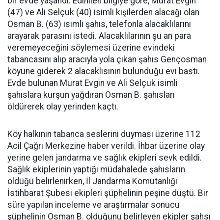
bir evde yaşandı. Edinilen bilgiye göre, Murat Evgin
(47) ve Ali Selçuk (40) isimli kişilerden alacağı olan
Osman B. (63) isimli şahıs, telefonla alacaklılarını
arayarak parasını istedi. Alacaklılarının şu an para
veremeyeceğini söylemesi üzerine evindeki
tabancasını alıp aracıyla yola çıkan şahıs Gençosman
köyüne giderek 2 alacaklısının bulunduğu evi bastı.
Evde bulunan Murat Evgin ve Ali Selçuk isimli
şahıslara kurşun yağdıran Osman B. şahısları
öldürerek olay yerinden kaçtı.
Köy halkının tabanca seslerini duyması üzerine 112
Acil Çağrı Merkezine haber verildi. İhbar üzerine olay
yerine gelen jandarma ve sağlık ekipleri sevk edildi.
Sağlık ekiplerinin yaptığı müdahalede şahısların
öldüğü belirlenirken, İl Jandarma Komutanlığı
İstihbarat Şubesi ekipleri şüphelinin peşine düştü. Bir
süre yapılan inceleme ve araştırmalar sonucu
şüphelinin Osman B. olduğunu belirleyen ekipler şahsı