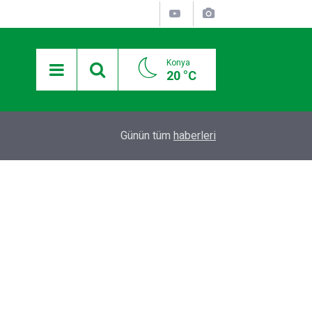
Konya
20 °C
I
BAŞKAN ALTAY: “GENÇ KOMEK VE BİLGEHANE
20:09
Günün tüm
haberleri
YAZ AYLARINI BİZİMLE BİRLİKTE GEÇİRİYOR”