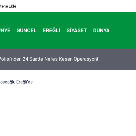
itene Ekle
ÜNYE
GÜNCEL
EREĞLI
SIYASET
DÜNYA
 BİSİKLET BAŞKENTİ KONYA'DA BİSİKLET FESTİVALİ HEYECAN
DI
öseoğlu Ereğli'de