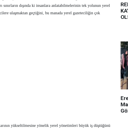
RE
ı sınırların dışında ki insanlara anlatabilmelerinin tek yolunun yerel
KA
ecilere ulaşmaktan geçtiğini, bu manada yerel gazeteciliğin çok
OL
Er
Ma
Gö
larının yükseltilmesine yönelik yerel yönetimleri büyük iş düştüğünü