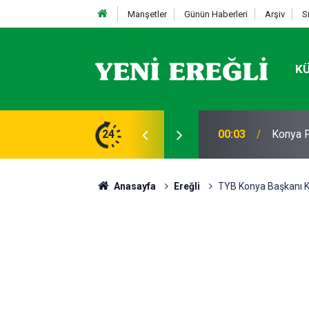
Manşetler
Günün Haberleri
Arşiv
S
K
AVRUPA
efes Kesen Operasyon!
24
20:13
BAŞLA
Anasayfa
Ereğli
TYB Konya Başkanı K