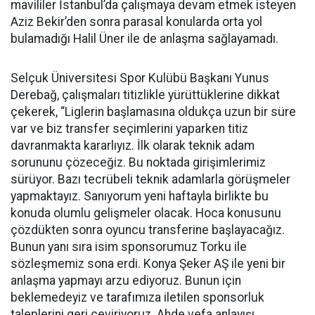
mavililer İstanbul’da çalışmaya devam etmek isteyen
Aziz Bekir’den sonra parasal konularda orta yol
bulamadığı Halil Üner ile de anlaşma sağlayamadı.
Selçuk Üniversitesi Spor Kulübü Başkanı Yunus
Derebağ, çalışmaları titizlikle yürüttüklerine dikkat
çekerek, “Liglerin başlamasına oldukça uzun bir süre
var ve biz transfer seçimlerini yaparken titiz
davranmakta kararlıyız. İlk olarak teknik adam
sorununu çözeceğiz. Bu noktada girişimlerimiz
sürüyor. Bazı tecrübeli teknik adamlarla görüşmeler
yapmaktayız. Sanıyorum yeni haftayla birlikte bu
konuda olumlu gelişmeler olacak. Hoca konusunu
çözdükten sonra oyuncu transferine başlayacağız.
Bunun yanı sıra isim sponsorumuz Torku ile
sözleşmemiz sona erdi. Konya Şeker AŞ ile yeni bir
anlaşma yapmayı arzu ediyoruz. Bunun için
beklemedeyiz ve tarafımıza iletilen sponsorluk
taleplerini geri çeviriyoruz. Ahde vefa anlayışı