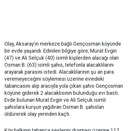
Olay, Aksaray’ın merkeze bağlı Gençosman köyünde
bir evde yaşandı. Edinilen bilgiye göre, Murat Evgin
(47) ve Ali Selçuk (40) isimli kişilerden alacağı olan
Osman B. (63) isimli şahıs, telefonla alacaklılarını
arayarak parasını istedi. Alacaklılarının şu an para
veremeyeceğini söylemesi üzerine evindeki
tabancasını alıp aracıyla yola çıkan şahıs Gençosman
köyüne giderek 2 alacaklısının bulunduğu evi bastı.
Evde bulunan Murat Evgin ve Ali Selçuk isimli
şahıslara kurşun yağdıran Osman B. şahısları
öldürerek olay yerinden kaçtı.
Köy halkının tabanca seslerini duyması üzerine 112