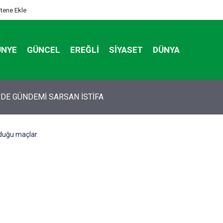
itene Ekle
ÜNYE
GÜNCEL
EREĞLI
SIYASET
DÜNYA
tan otomobildeki Bedirhan öldü, 3 kişi yaralandı
nduğu maçlar