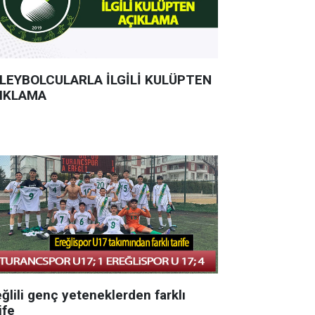
LEYBOLCULARLA İLGİLİ KULÜPTEN
IKLAMA
ğlili genç yeteneklerden farklı
ife