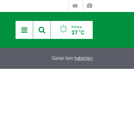
Konya
27 °C
12:36
Otomobilde silahla başlarından vurulan 2 kişiden
Günün tüm
haberleri