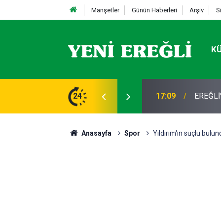
Manşetler
Günün Haberleri
Arşiv
S
K
STİFA
24
13:19
Takla a
Anasayfa
Spor
Yıldırım'ın suçlu bulu