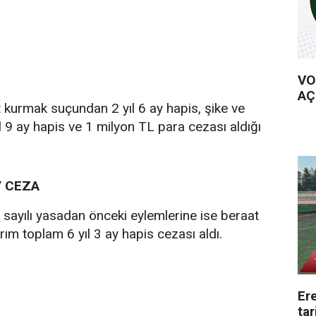
VO
AÇ
t kurmak suçundan 2 yıl 6 ay hapis, şike ve
l 9 ay hapis ve 1 milyon TL para cezası aldığı
Y CEZA
2 sayılı yasadan önceki eylemlerine ise beraat
dırım toplam 6 yıl 3 ay hapis cezası aldı.
Ere
tar