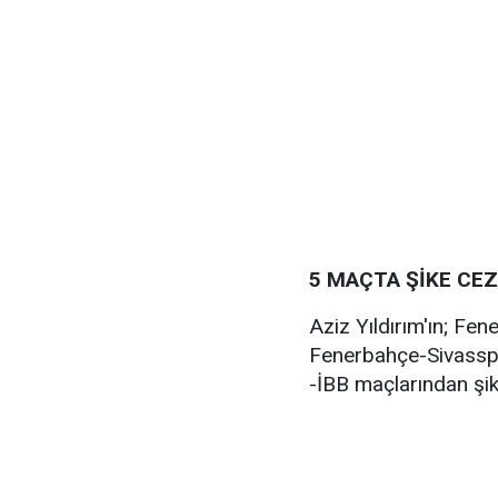
5 MAÇTA ŞİKE CEZ
Aziz Yıldırım'ın; F
Fenerbahçe-Sivasspo
-İBB maçlarından şike