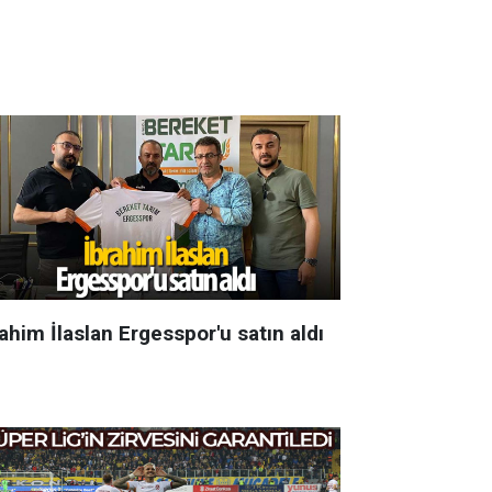
ahim İlaslan Ergesspor'u satın aldı