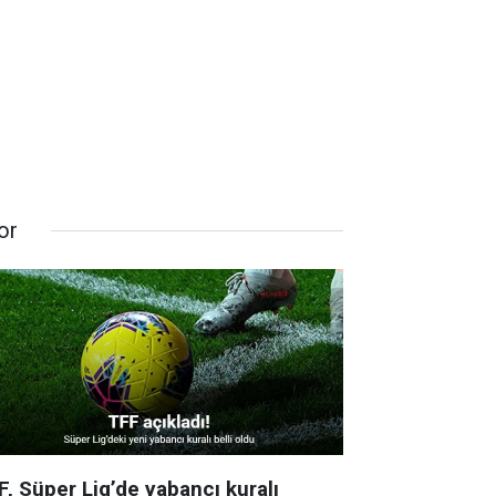
or
F, Süper Lig’de yabancı kuralı