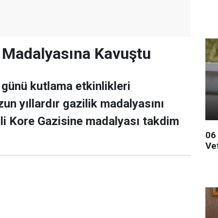
a Madalyasına Kavuştu
 günü kutlama etkinlikleri
un yıllardır gazilik madalyasını
li Kore Gazisine madalyası takdim
06
Ve