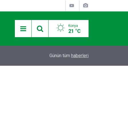
Konya
21 °C
12:36
Otomobilde silahla başlarından vurulan 2 kişiden
Günün tüm
haberleri