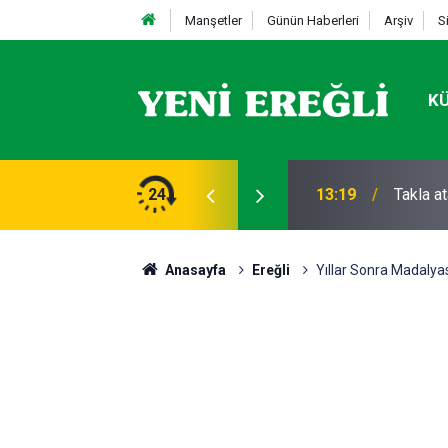
Manşetler
Günün Haberleri
Arşiv
S
K
STİFA
24
13:19
Takla a
Anasayfa
Ereğli
Yıllar Sonra Madalya