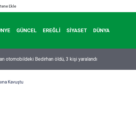
itene Ekle
ÜNYE
GÜNCEL
EREĞLI
SIYASET
DÜNYA
tan otomobildeki Bedirhan öldü, 3 kişi yaralandı
sına Kavuştu