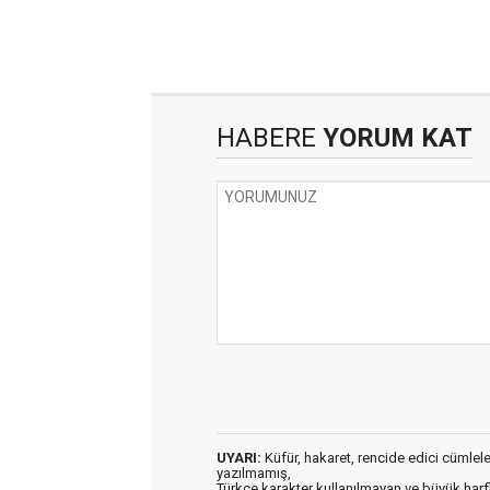
HABERE
YORUM KAT
UYARI:
Küfür, hakaret, rencide edici cümleler 
yazılmamış,
Türkçe karakter kullanılmayan ve büyük har