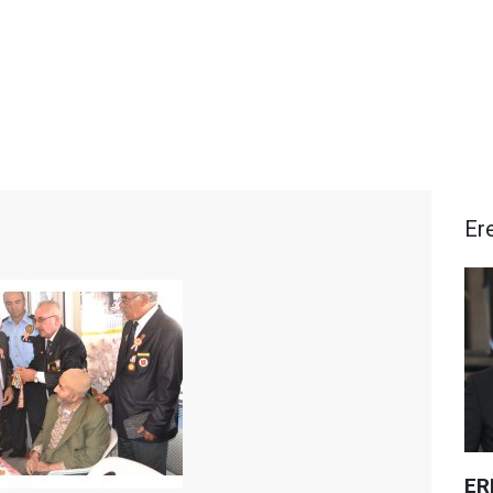
Ere
ER