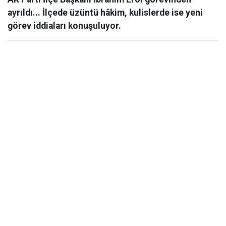
ayrıldı... İlçede üzüntü hâkim, kulislerde ise yeni
görev iddiaları konuşuluyor.