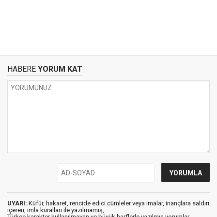
HABERE
YORUM KAT
UYARI:
Küfür, hakaret, rencide edici cümleler veya imalar, inançlara saldırı
içeren, imla kuralları ile yazılmamış,
Türkçe karakter kullanılmayan ve büyük harflerle yazılmış yorumlar