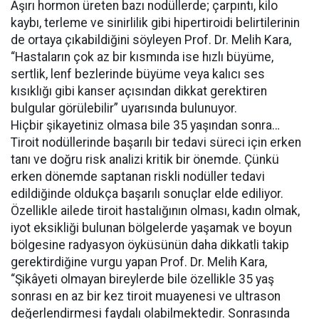
Aşırı hormon üreten bazı nodüllerde; çarpıntı, kilo
kaybı, terleme ve sinirlilik gibi hipertiroidi belirtilerinin
de ortaya çıkabildiğini söyleyen Prof. Dr. Melih Kara,
“Hastaların çok az bir kısmında ise hızlı büyüme,
sertlik, lenf bezlerinde büyüme veya kalıcı ses
kısıklığı gibi kanser açısından dikkat gerektiren
bulgular görülebilir” uyarısında bulunuyor.
Hiçbir şikayetiniz olmasa bile 35 yaşından sonra…
Tiroit nodüllerinde başarılı bir tedavi süreci için erken
tanı ve doğru risk analizi kritik bir önemde. Çünkü
erken dönemde saptanan riskli nodüller tedavi
edildiğinde oldukça başarılı sonuçlar elde ediliyor.
Özellikle ailede tiroit hastalığının olması, kadın olmak,
iyot eksikliği bulunan bölgelerde yaşamak ve boyun
bölgesine radyasyon öyküsünün daha dikkatli takip
gerektirdiğine vurgu yapan Prof. Dr. Melih Kara,
“Şikâyeti olmayan bireylerde bile özellikle 35 yaş
sonrası en az bir kez tiroit muayenesi ve ultrason
değerlendirmesi faydalı olabilmektedir. Sonrasında