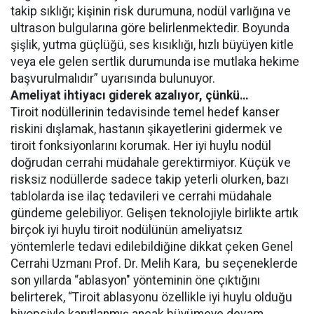
takip sıklığı; kişinin risk durumuna, nodül varlığına ve
ultrason bulgularına göre belirlenmektedir. Boyunda
şişlik, yutma güçlüğü, ses kısıklığı, hızlı büyüyen kitle
veya ele gelen sertlik durumunda ise mutlaka hekime
başvurulmalıdır” uyarısında bulunuyor.
Ameliyat ihtiyacı giderek azalıyor, çünkü…
Tiroit nodüllerinin tedavisinde temel hedef kanser
riskini dışlamak, hastanın şikayetlerini gidermek ve
tiroit fonksiyonlarını korumak. Her iyi huylu nodül
doğrudan cerrahi müdahale gerektirmiyor. Küçük ve
risksiz nodüllerde sadece takip yeterli olurken, bazı
tablolarda ise ilaç tedavileri ve cerrahi müdahale
gündeme gelebiliyor. Gelişen teknolojiyle birlikte artık
birçok iyi huylu tiroit nodülünün ameliyatsız
yöntemlerle tedavi edilebildiğine dikkat çeken Genel
Cerrahi Uzmanı Prof. Dr. Melih Kara, bu seçeneklerde
son yıllarda “ablasyon" yönteminin öne çıktığını
belirterek, “Tiroit ablasyonu özellikle iyi huylu olduğu