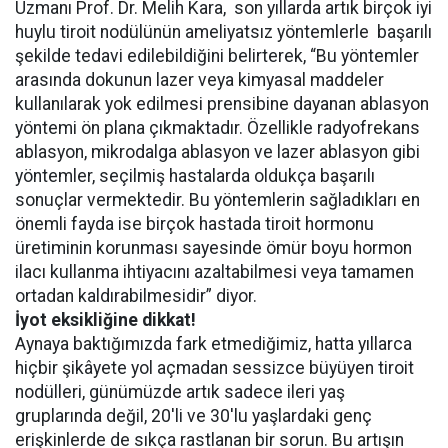
Uzmanı Prof. Dr. Melih Kara, son yıllarda artık birçok iyi
huylu tiroit nodülünün ameliyatsız yöntemlerle başarılı
şekilde tedavi edilebildiğini belirterek, “Bu yöntemler
arasında dokunun lazer veya kimyasal maddeler
kullanılarak yok edilmesi prensibine dayanan ablasyon
yöntemi ön plana çıkmaktadır. Özellikle radyofrekans
ablasyon, mikrodalga ablasyon ve lazer ablasyon gibi
yöntemler, seçilmiş hastalarda oldukça başarılı
sonuçlar vermektedir. Bu yöntemlerin sağladıkları en
önemli fayda ise birçok hastada tiroit hormonu
üretiminin korunması sayesinde ömür boyu hormon
ilacı kullanma ihtiyacını azaltabilmesi veya tamamen
ortadan kaldırabilmesidir” diyor.
İyot eksikliğine dikkat!
Aynaya baktığımızda fark etmediğimiz, hatta yıllarca
hiçbir şikâyete yol açmadan sessizce büyüyen tiroit
nodülleri, günümüzde artık sadece ileri yaş
gruplarında değil, 20'li ve 30'lu yaşlardaki genç
erişkinlerde de sıkça rastlanan bir sorun. Bu artışın