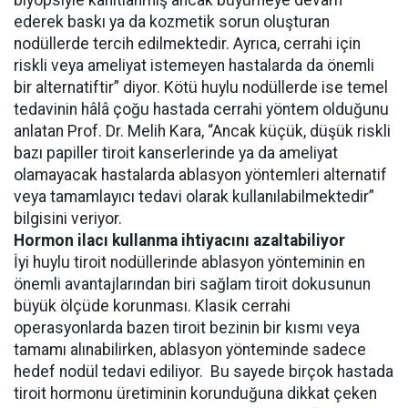
biyopsiyle kanıtlanmış ancak büyümeye devam
ederek baskı ya da kozmetik sorun oluşturan
nodüllerde tercih edilmektedir. Ayrıca, cerrahi için
riskli veya ameliyat istemeyen hastalarda da önemli
bir alternatiftir” diyor. Kötü huylu nodüllerde ise temel
tedavinin hâlâ çoğu hastada cerrahi yöntem olduğunu
anlatan Prof. Dr. Melih Kara, “Ancak küçük, düşük riskli
bazı papiller tiroit kanserlerinde ya da ameliyat
olamayacak hastalarda ablasyon yöntemleri alternatif
veya tamamlayıcı tedavi olarak kullanılabilmektedir”
bilgisini veriyor.
Hormon ilacı kullanma ihtiyacını azaltabiliyor
İyi huylu tiroit nodüllerinde ablasyon yönteminin en
önemli avantajlarından biri sağlam tiroit dokusunun
büyük ölçüde korunması. Klasik cerrahi
operasyonlarda bazen tiroit bezinin bir kısmı veya
tamamı alınabilirken, ablasyon yönteminde sadece
hedef nodül tedavi ediliyor. Bu sayede birçok hastada
tiroit hormonu üretiminin korunduğuna dikkat çeken