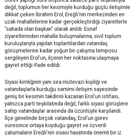
Görev yaptığı süre boyunca sadece parti teşkilatıyla
değil, toplumun her kesimiyle kurduğu güçlü iletişimle
dikkat çeken İbrahim Erol, Ereğli'nin merkezinden en
uzak mahallelerine kadar gerçekleştirdiği ziyaretlerle
"sahada olan başkan" olarak anıldı. Esnaf
ziyaretlerinden mahalle buluşmalarına, sivil toplum
kuruluşlarıyla yapılan toplantılardan vatandaş
görüşmelerine kadar yoğun bir çalışma temposu
sergileyen Erol'un, ilçenin her noktasına ulaşmaya
gayret ettiği ifade edildi.
Siyasi kimliğinin yanı sıra mütevazı kişiliği ve
vatandaşlarla kurduğu samimi iletişim sayesinde
geniş bir kesimin takdirini kazanan Erol'un istifası,
yalnızca parti teşkilatında değil, farklı siyasi görüşlere
sahip vatandaşlar arasında da üzüntüyle karşılandı.
İlçe genelinde birçok vatandaş, Erol'un görev
süresince ortaya koyduğu gayret ve özverili
çalışmaların Ereğli'nin siyasi hayatında önemli bir iz