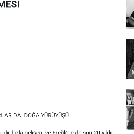
MESİ
LAR DA DOĞA YÜRÜYÜŞÜ
dır hızla gelişen ve Ereğli’de de son 20 yıldır