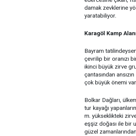
damak zevklerine yön
yaratabiliyor.
Karagöl Kamp Alan
Bayram tatilindeyseni
çevrilip bir oranızı 
ikinci büyük zirve gr
çantasından ansızın ç
çok büyük önemi var
Bolkar Dağları, ülkem
tur kayağı yapanları
m. yükseklikteki zirv
eşşiz doğası ile bir
güzel zamanlarından 