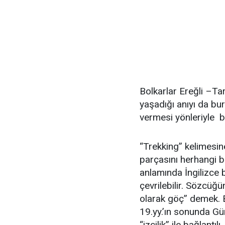
Bolkarlar Ereğli –Ta
yaşadığı anıyı da bura
vermesi yönleriyle b
“Trekking” kelimesine
parçasını herhangi b
anlamında İngilizce 
çevrilebilir. Sözcüğü
olarak göç” demek. B
19.yy.’ın sonunda Gün
“izcilik” ile bağlantıl