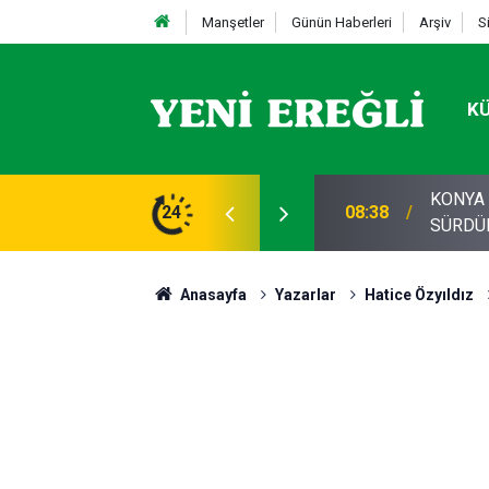
Manşetler
Günün Haberleri
Arşiv
S
K
 TOPLU TAŞIMA DENETİMLERİNİ
24
08:27
KONYA 
Anasayfa
Yazarlar
Hatice Özyıldız