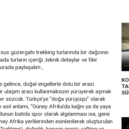
rsus güzergahı trekking turlarında bir dağcının
da turların içeriği ,teknik detaylar ve fikir
urada paylaşalım ,
KO
 gelince, doğal engellerle dolu bir arazi
TA
ir ulaşım aracı kullanmaksızın yürüyerek aşmak
SÜ
bir sözcük. Türkçe’ye “doğa yürüyüşü” olarak
n asıl anlamı, “Güney Afrika’da kağnı ya da yaya
unun batıda spor olarak algılanması ise, gene
ey Afrika yerlilerinden esinlenilerek oluşturulan
ı. Trekking’i, dağcılık, kanyon geçişi, rafting ve