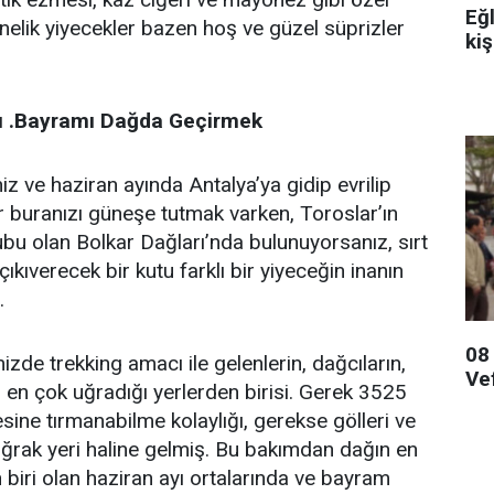
Eğ
elik yiyecekler bazen hoş ve güzel süprizler
kiş
ı .Bayramı Dağda Geçirmek
z ve haziran ayında Antalya’ya gidip evrilip
bir buranızı güneşe tutmak varken, Toroslar’ın
ubu olan Bolkar Dağları’nda bulunuyorsanız, sırt
ıkıverecek bir kutu farklı bir yiyeceğin inanın
.
08
izde trekking amacı ile gelenlerin, dağcıların,
Ve
n en çok uğradığı yerlerden birisi. Gerek 3525
esine tırmanabilme kolaylığı, gerekse gölleri ve
 uğrak yeri haline gelmiş. Bu bakımdan dağın en
biri olan haziran ayı ortalarında ve bayram