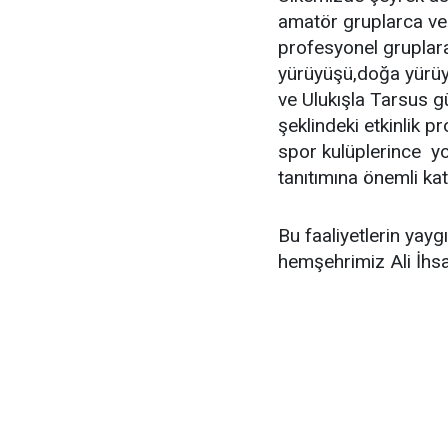
amatör gruplarca ve 
profesyonel gruplara
yürüyüşü,doğa yürüyü
ve Ulukışla Tarsus 
şeklindeki etkinlik p
spor kulüplerince yo
tanıtımına önemli ka
Bu faaliyetlerin yay
hemşehrimiz Ali İhsa