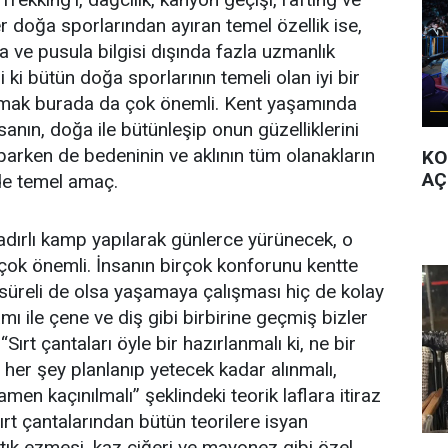
r doğa sporlarından ayıran temel özellik ise,
ta ve pusula bilgisi dışında fazla uzmanlık
ki bütün doğa sporlarının temeli olan iyi bir
mak burada da çok önemli. Kent yaşamında
nsanın, doğa ile bütünleşip onun güzelliklerini
arken de bedeninin ve aklının tüm olanakların
KO
AÇ
de temel amaç.
ırlı kamp yapılarak günlerce yürünecek, o
çok önemli. İnsanın birçok konforunu kentte
süreli de olsa yaşamaya çalışması hiç de kolay
mı ile çene ve diş gibi birbirine geçmiş bizler
“Sırt çantaları öyle bir hazırlanmalı ki, ne bir
, her şey planlanıp yetecek kadar alınmalı,
en kaçınılmalı” şeklindeki teorik laflara itiraz
ırt çantalarından bütün teorilere isyan
stık ezmesi, kaz ciğeri ve mayonez gibi özel