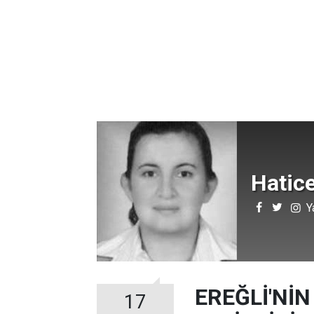
Hatice
Y
EREĞLİ'NİN
17