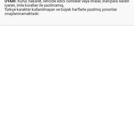
UYARI:
Küfür, hakaret, rencide edici cümleler veya imalar, inançlara saldırı
içeren, imla kuralları ile yazılmamış,
Türkçe karakter kullanılmayan ve büyük harflerle yazılmış yorumlar
onaylanmamaktadır.