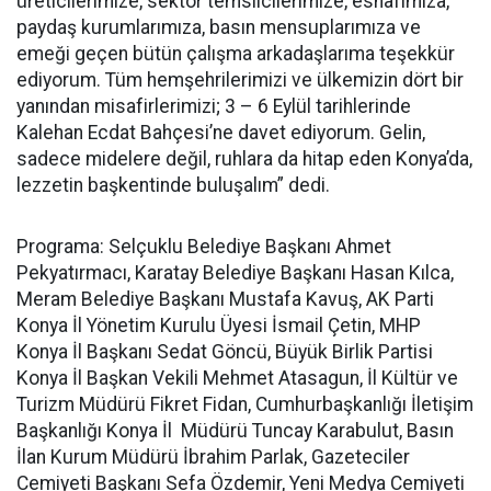
üreticilerimize, sektör temsilcilerimize, esnafımıza,
paydaş kurumlarımıza, basın mensuplarımıza ve
emeği geçen bütün çalışma arkadaşlarıma teşekkür
ediyorum. Tüm hemşehrilerimizi ve ülkemizin dört bir
yanından misafirlerimizi; 3 – 6 Eylül tarihlerinde
Kalehan Ecdat Bahçesi’ne davet ediyorum. Gelin,
sadece midelere değil, ruhlara da hitap eden Konya’da,
lezzetin başkentinde buluşalım” dedi.
Programa: Selçuklu Belediye Başkanı Ahmet
Pekyatırmacı, Karatay Belediye Başkanı Hasan Kılca,
Meram Belediye Başkanı Mustafa Kavuş, AK Parti
Konya İl Yönetim Kurulu Üyesi İsmail Çetin, MHP
Konya İl Başkanı Sedat Göncü, Büyük Birlik Partisi
Konya İl Başkan Vekili Mehmet Atasagun, İl Kültür ve
Turizm Müdürü Fikret Fidan, Cumhurbaşkanlığı İletişim
Başkanlığı Konya İl Müdürü Tuncay Karabulut, Basın
İlan Kurum Müdürü İbrahim Parlak, Gazeteciler
Cemiyeti Başkanı Sefa Özdemir, Yeni Medya Cemiyeti