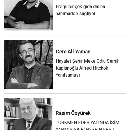
Ereğli bir çok gıda dalına
hammadde sağlıyor
Cem Ali
Yaman
Hayalet Şehir Meke Gölü Semih
Kaplanoğlu Alfred Hitckok
Yanılsaması
Rasim
Özyürek
TÜRKMEN EDEBİYATINDA İSİM
YAPMIŞ ŞAİRİ NESRİN ERBİL