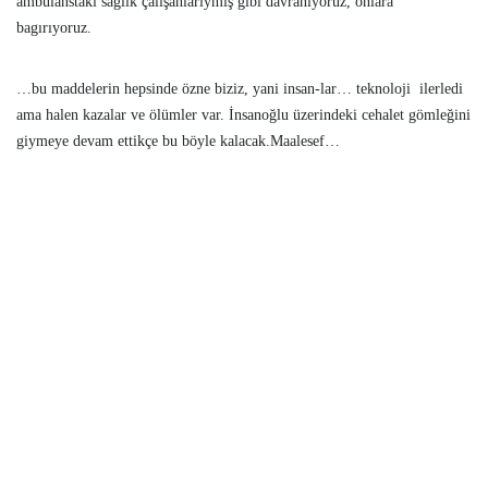
ambulanstaki sağlık çalışanlarıymış gibi davranıyoruz, onlara
bagırıyoruz.
…bu maddelerin hepsinde özne biziz, yani insan-lar… teknoloji ilerledi
ama halen kazalar ve ölümler var. İnsanoğlu üzerindeki cehalet gömleğini
giymeye devam ettikçe bu böyle kalacak.Maalesef…