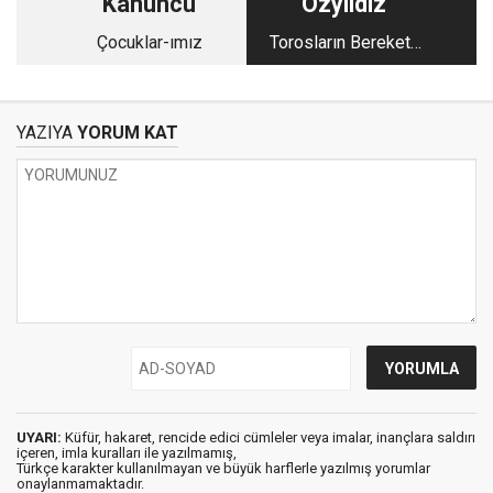
Kanuncu
Özyıldız
Çocuklar-ımız
Torosların Bereketli
Hilal’indeki Ereğli 1
YAZIYA
YORUM KAT
UYARI:
Küfür, hakaret, rencide edici cümleler veya imalar, inançlara saldırı
içeren, imla kuralları ile yazılmamış,
Türkçe karakter kullanılmayan ve büyük harflerle yazılmış yorumlar
onaylanmamaktadır.