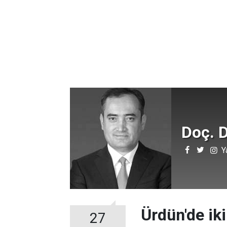
Doç. D
Y
Ürdün'de iki
27