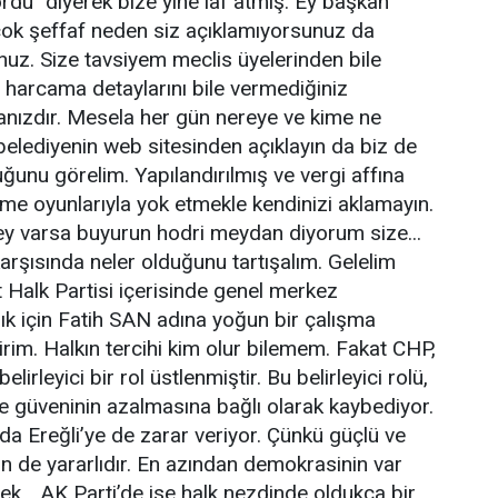
rdu" diyerek bize yine laf atmış. Ey başkan
ok şeffaf neden siz açıklamıyorsunuz da
nuz. Size tavsiyem meclis üyelerinden bile
e harcama detaylarını bile vermediğiniz
anızdır. Mesela her gün nereye ve kime ne
belediyenin web sitesinden açıklayın da biz de
uğunu görelim. Yapılandırılmış ve vergi affına
ime oyunlarıyla yok etmekle kendinizi aklamayın.
ey varsa buyurun hodri meydan diyorum size...
arşısında neler olduğunu tartışalım. Gelelim
Halk Partisi içerisinde genel merkez
ık için Fatih SAN adına yoğun bir çalışma
lirim. Halkın tercihi kim olur bilemem. Fakat CHP,
lirleyici bir rol üstlenmiştir. Bu belirleyici rolü,
ne güveninin azalmasına bağlı olarak kaybediyor.
a Ereğli’ye de zarar veriyor. Çünkü güçlü ve
çin de yararlıdır. En azından demokrasinin var
k… AK Parti’de ise halk nezdinde oldukça bir