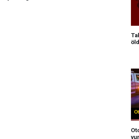
Ta
öld
Ot
vur