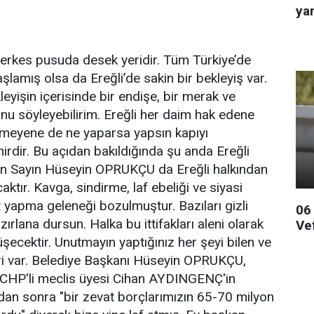
ya
herkes pusuda desek yeridir. Tüm Türkiye’de
aşlamış olsa da Ereğli’de sakin bir bekleyiş var.
eyişin içerisinde bir endişe, bir merak ve
u söyleyebilirim. Ereğli her daim hak edene
tmeyene de ne yaparsa yapsın kapıyı
irdir. Bu açıdan bakıldığında şu anda Ereğli
an Sayın Hüseyin OPRUKÇU da Ereğli halkından
caktır. Kavga, sindirme, laf ebeliği ve siyasi
 yapma geleneği bozulmuştur. Bazıları gizli
06
zırlana dursun. Halka bu ittifakları aleni olarak
Ve
ecektir. Unutmayın yaptığınız her şeyi bilen ve
eri var. Belediye Başkanı Hüseyin OPRUKÇU,
 CHP'li meclis üyesi Cihan AYDINGENÇ'in
dan sonra "bir zevat borçlarımızın 65-70 milyon