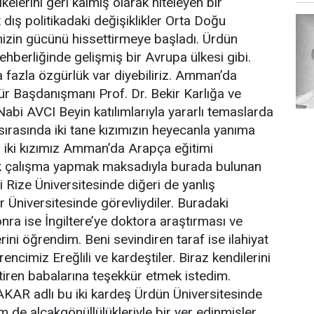
elerini geri kalmış olarak niteleyen bir
dış politikadaki değişiklikler Orta Doğu
izin gücünü hissettirmeye başladı. Ürdün
ehberliğinde gelişmiş bir Avrupa ülkesi gibi.
 fazla özgürlük var diyebiliriz. Amman’da
r Başdanışmanı Prof. Dr. Bekir Karlığa ve
Nabi AVCI Beyin katılımlarıyla yararlı temaslarda
ırasında iki tane kızımızın heyecanla yanıma
 iki kızımız Amman’da Arapça eğitimi
ik çalışma yapmak maksadıyla burada bulunan
si Rize Üniversitesinde diğeri de yanlış
r Üniversitesinde görevliydiler. Buradaki
sonra ise İngiltere’ye doktora araştırması ve
erini öğrendim. Beni sevindiren taraf ise ilahiyat
rencimiz Ereğlili ve kardeştiler. Biraz kendilerini
ştiren babalarına teşekkür etmek istedim.
KAR adlı bu iki kardeş Ürdün Üniversitesinde
 de alçakgönüllülükleriyle bir yer edinmişler.