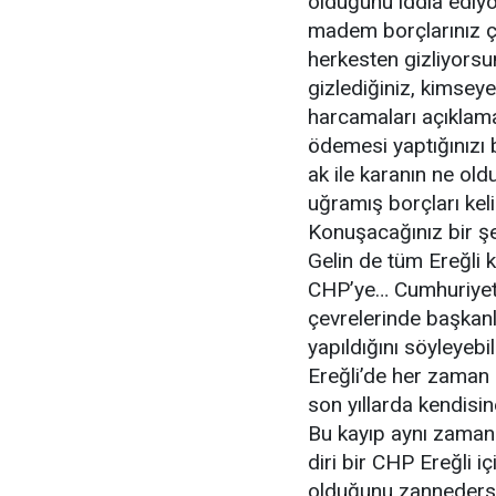
olduğunu iddia ediyo
madem borçlarınız ç
herkesten gizliyorsu
gizlediğiniz, kimsey
harcamaları açıklam
ödemesi yaptığınızı 
ak ile karanın ne old
uğramış borçları kel
Konuşacağınız bir ş
Gelin de tüm Ereğli k
CHP’ye… Cumhuriyet 
çevrelerinde başkanl
yapıldığını söyleyebi
Ereğli’de her zaman be
son yıllarda kendisi
Bu kayıp aynı zamand
diri bir CHP Ereğli i
olduğunu zannederse