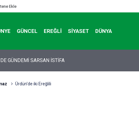
itene Ekle
ÜNYE
GÜNCEL
EREĞLI
SIYASET
DÜNYA
tan otomobildeki Bedirhan öldü, 3 kişi yaralandı
lmaz
Ürdün'de iki Ereğlili