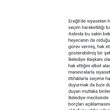
Ereğli’de siyaseten 
seçim hareketliliği b
Aslında bu sakin bekl
heyecanın da olduğun
görev vermiş, hak e
gösterebilmiş bir şeh
Belediye Başkanı ol
hak ettiğini elbet ala
manevralarla siyaset
ittifaklarla seçime ha
duyurmak da bize düş
duyan mutlaka biril
Belediye meclisinde
borçları açıklamasın