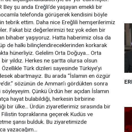
 Bey şu anda Ereğli’de yaşayan emekli bir
hocamla telefonda görüşerek kendisini böyle
için tebrik ettim. Daha nice Ereğlili hemşerilerimiz
ler. Fakat biz değerlerimizi tez yok eden bir
an bihaber yaşıyoruz. Hatta haberimiz olsa da
üp de halkı bilinçlendireceklerinden korkarak
makta hünerliyiz. Gelelim Orta Doğuya… Orta
bir yıldız. Herkes ne şartta olursa olsun
 Özellikle Türk dizileri sayesinde Türkiye’yi
esek abartmayız. Bu arada “İslamın en özgür
ER
iye’dir.” sözünün de Amman’ı gördükten sonra
ğini söyleyeyim. Çünkü Ürdün her açıdan İslamın
atça hayat bulabildiği, herkesin birbirine
ği bir ülke… Ürdün ziyaretlerimiz sırasında bir
Filistin topraklarına geçerek Kudüs ve
 etme şansı bulduk. Bu ziyaretimizde
rıca yazacağım…