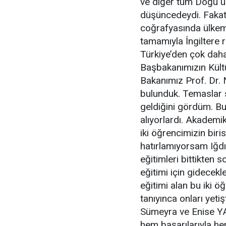
ve diğer tüm Doğu ülk
düşüncedeydi. Fakat 
coğrafyasında ülkem
tamamıyla İngiltere r
Türkiye’den çok daha
Başbakanımızın Kültü
Bakanımız Prof. Dr. 
bulunduk. Temaslar s
geldiğini gördüm. Bu
alıyorlardı. Akadem
iki öğrencimizin biri
hatırlamıyorsam Iğdı
eğitimleri bittikten 
eğitimi için gidecekl
eğitimi alan bu iki öğ
tanıyınca onları yeti
Sümeyra ve Enise YA
hem başarılarıyla hem