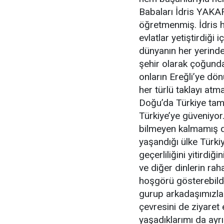
Babaları İdris YAKAR
öğretmenmiş. İdris 
evlatlar yetiştirdiği 
dünyanın her yerinde
şehir olarak çoğund
onların Ereğli’ye dön
her türlü taklayı at
Doğu’da Türkiye tam 
Türkiye’ye güveniyor.
bilmeyen kalmamış d
yaşandığı ülke Türk
geçerliliğini yitirdi
ve diğer dinlerin rah
hoşgörü gösterebildi
gurup arkadaşımızla 
çevresini de ziyaret
yaşadıklarımı da ay