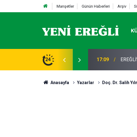
Manşetler
Günün Haberleri
Arşiv
S
K
STİFA
24
13:19
Takla a
Anasayfa
Yazarlar
Doç. Dr. Salih Yı