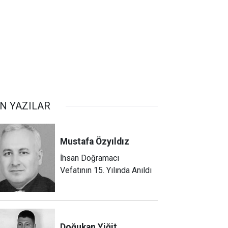
N YAZILAR
Mustafa
Özyıldız
İhsan Doğramacı
Vefatının 15. Yılında Anıldı
Doğukan
Yiğit