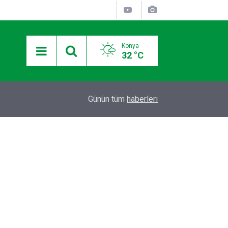
Konya
32 °C
12:36
Otomobilde silahla başlarından vurulan 2 kişiden
Günün tüm
haberleri